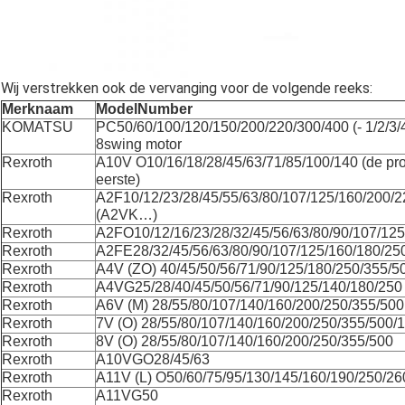
Wij verstrekken ook de vervanging voor de volgende reeks:
Merknaam
ModelNumber
KOMATSU
PC50/60/100/120/150/200/220/300/400 (- 1/2/3/
8swing motor
Rexroth
A10V O10/16/18/28/45/63/71/85/100/140 (de pr
eerste)
Rexroth
A2F10/12/23/28/45/55/63/80/107/125/160/200/2
(A2VK…)
Rexroth
A2FO10/12/16/23/28/32/45/56/63/80/90/107/125
Rexroth
A2FE28/32/45/56/63/80/90/107/125/160/180/25
Rexroth
A4V (ZO) 40/45/50/56/71/90/125/180/250/355/5
Rexroth
A4VG25/28/40/45/50/56/71/90/125/140/180/250
Rexroth
A6V (M) 28/55/80/107/140/160/200/250/355/500
Rexroth
7V (O) 28/55/80/107/140/160/200/250/355/500/
Rexroth
8V (O) 28/55/80/107/140/160/200/250/355/500
Rexroth
A10VGO28/45/63
Rexroth
A11V (L) O50/60/75/95/130/145/160/190/250/26
Rexroth
A11VG50