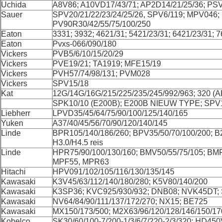
Uchida
A8V86; A10VD17/43/71; AP2D14/21/25/36; PS
Sauer
SPV20/21/22/23/24/25/26, SPV6/119; MPV046;
PV90R30/42/55/75/100/250
Eaton
3331; 3932; 4621/31; 5421/23/31; 6421/23/31; 
Eaton
Pvxs-066/090/180
Vickers
PVB5/6/10/15/20/29
Vickers
PVE19/21; TA1919; MFE15/19
Vickers
PVH57/74/98/131; PVM028
Vickers
SPV15/18
Kat
12G/14G/16G/215/225/235/245/992/963; 320 (A
SPK10/10 (E200B); E200B NIEUW TYPE; SPV1
Liebherr
LPVD35/45/64/75/90/100/125/140/165
Yuken
A37/40/45/56/70/90/120/140/145
Linde
BPR105/140/186/260; BPV35/50/70/100/200; B
H3.0/H4.5 reis
Linde
HPR75/90/100/130/160; BMV50/55/75/105; BMF
MPF55, MPR63
Hitachi
HPV091/102/105/116/130/135/145
Kawasaki
K3V45/63/112/140/180/280; K5V80/140/200
Kawasaki
K3SP36; KVC925/930/932; DNB08; NVK45DT;
Kawasaki
NV64/84/90/111/137/172/270; NX15; BE725
Kawasaki
MX150/173/500; M2X63/96/120/128/146/150/17
Kobelco
SK30/60/100-7/200-1/3/6/7/220-2/3/320; HD4