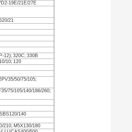
VD2-19E/21E/27E
7620/21
P-12); 320C; 330B
0/10; 120
2PV35/50/75/105;
35/75/105/140/186/260;
 SBS120/140
0/210; M5X130/180
50V; LUCAS400/500