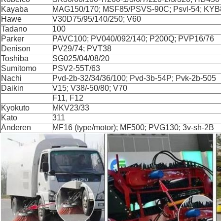
Kayaba
MAG150/170; MSF85/PSVS-90C; Psvl-54; KYB
Hawe
V30D75/95/140/250; V60
Tadano
100
Parker
PAVC100; PV040/092/140; P200Q; PVP16/76
Denison
PV29/74; PVT38
Toshiba
SG025/04/08/20
Sumitomo
PSV2-55T/63
Nachi
Pvd-2b-32/34/36/100; Pvd-3b-54P; Pvk-2b-505
Daikin
V15; V38/-50/80; V70
F11, F12
Kyokuto
MKV23/33
Kato
311
Anderen
MF16 (type/motor); MF500; PVG130; 3v-sh-2B