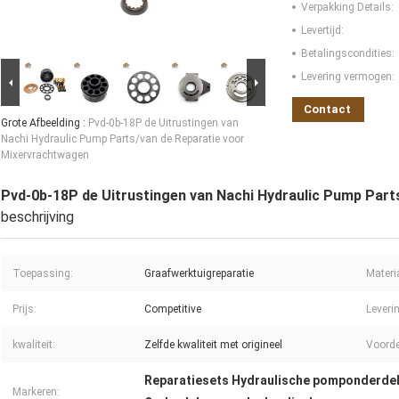
Verpakking Details:
Levertijd:
Betalingscondities:
Levering vermogen:
Contact
Grote Afbeelding :
Pvd-0b-18P de Uitrustingen van
Nachi Hydraulic Pump Parts/van de Reparatie voor
Mixervrachtwagen
Pvd-0b-18P de Uitrustingen van Nachi Hydraulic Pump Part
beschrijving
Toepassing:
Graafwerktuigreparatie
Materi
Prijs:
Competitive
Leveri
kwaliteit:
Zelfde kwaliteit met origineel
Voorde
Reparatiesets Hydraulische pomponderde
Markeren: