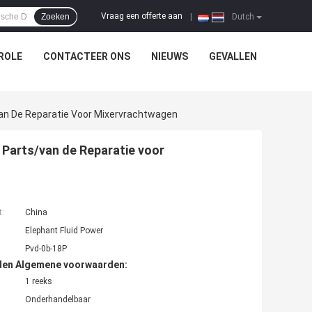
Vraag een offerte aan
Zoeken
|
Dutch
ROLE
CONTACTEER ONS
NIEUWS
GEVALLEN
van De Reparatie Voor Mixervrachtwagen
 Parts/van de Reparatie voor
t:
China
Elephant Fluid Power
Pvd-0b-18P
den Algemene voorwaarden:
1 reeks
Onderhandelbaar