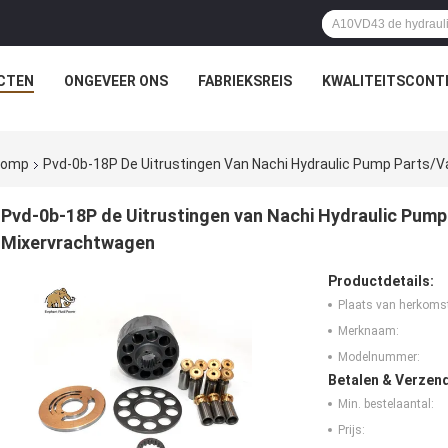
CTEN
ONGEVEER ONS
FABRIEKSREIS
KWALITEITSCONT
rpomp
Pvd-0b-18P De Uitrustingen Van Nachi Hydraulic Pump Parts/
Pvd-0b-18P de Uitrustingen van Nachi Hydraulic Pump
Mixervrachtwagen
Productdetails:
Plaats van herkoms
Merknaam:
Modelnummer:
Betalen & Verzen
Min. bestelaantal:
Prijs: