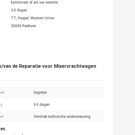
kartonneer of als uw vereiste
3-5 dagen
TT, Paypal, Western Union
30000 Reeksen
s/van de Reparatie voor Mixervrachtwagen
aal:
Gegoten
ng:
3-5 dagen
el:
Verstrek technische ondersteuning
len
,