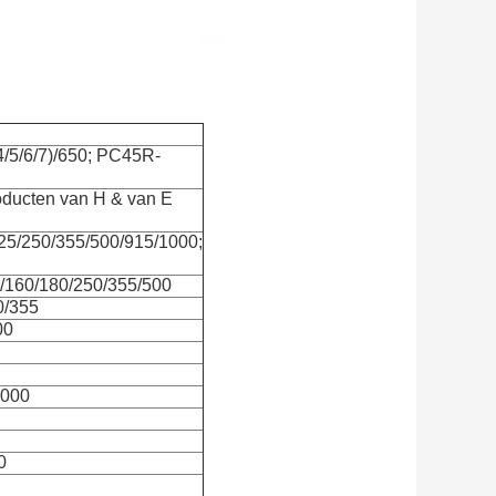
4/5/6/7)/650; PC45R-
oducten van H & van E
25/250/355/500/915/1000;
/160/180/250/355/500
0/355
00
1000
0