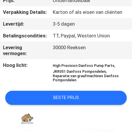
Prijs:
Onderhandelbaar
CONTACTEER
ONS
Verpakking Details:
Karton of als eisen van cliënten
Levertijd:
3-5 dagen
NIEUWS
Betalingscondities:
TT, Paypal, Western Union
Levering
30000 Reeksen
GEVALLEN
vermogen:
Hoog licht:
,
High Precision Danfoss Pump Parts
SITEMAP
,
JRR051 Danfoss Pompondelen
Reparatie van graafmachines Danfoss
Pompondelen
PRIVACY
POLICY
BESTE PRIJS