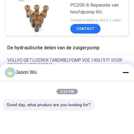
PC200-8 Reparatie van
hoofdpomp Kit
Hydraulische pomp
Onderhandelbaar MOQ:1 reeks
Onderdeel zuigerpomp
CONTACT
Onderhoud reparatie
diensten
De hydraulische delen van de zuigerpomp
VOLLVO GIETIJZEREN TANDWIELPOMP VOE 14561971 VOOR
ORIGINELE VERVANGING
Jason Wu
VOLLVO GIETIJZEREN TANDWIELPOMP VOE 14537295 VOOR
ORIGINELE VERVANGING
1:13 AM
VOLLVO GEGEERPOMP VOE 14782798 voor de oorspronkelijke
vervanging
Good day, what product are you looking for?
populaire categorieën
Alle
De Hydraulische 
Hydraulische Vane 