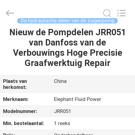
-
2026
Elephant
Fluid
Power
De hydraulische delen van de zuigerpomp
Co.,Ltd.
All
Rights
Nieuw de Pompdelen JRR051
HUIS
Reserved.
van Danfoss van de
PRODUCTEN
Verbouwings Hoge Precisie
Graafwerktuig Repair
ONGEVEER
ONS
Plaats van
China
herkomst:
FABRIEKSREIS
Merknaam:
Elephant Fluid Power
Modelnummer:
JRR051
KWALITEITSCONTROLE
Min. bestelaantal:
1 reeks