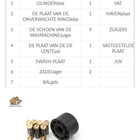
1
CILINDERblok
1
VAT
2
DE PLAAT VAN DE
1
HAVENplaat
ONVERWACHTE RINGSklep
3
DE SCHOEN VAN DE
9
ZUIGERS
WASMACHINEzuiger
4
DE PLAAT VAN DE DE
1
VASTGESTELDE
LENTEpal
PLAAT
5
SWASH-PLAAT
1
JUK
6
ZADELlager
2
7
BALgids