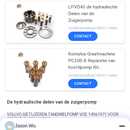
LPVD45 de hydraulische
Delen van de
Zuigerpomp
Onderhandelbaar MOQ:1 reeks
CONTACT
Komatus Graafmachine
PC200-8 Reparatie van
hoofdpomp Kit
Hydraulische pomp
Onderhandelbaar MOQ:1 reeks
Onderdeel zuigerpomp
CONTACT
Onderhoud reparatie
diensten
De hydraulische delen van de zuigerpomp
VOLLVO GIETIJZEREN TANDWIELPOMP VOE 14561971 VOOR
ORIGINELE VERVANGING
Jason Wu