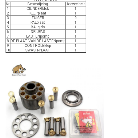
Nr.
Beschrijving
Hoeveelheid
1
CILINDERblok
1
2
KLEPplaat
1
3
ZUIGER
9
4
PALplaat
1
5
BALgids
1
6
DRIJFAS
1
7
LASTENpomp
1
8
DE PLAAT VAN DE LASTENpomp
1
9
CONTROLEklep
1
10
SWASH-PLAAT
1