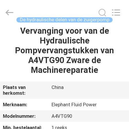
-
2026
Elephant
Fluid
Power
De hydraulische delen van de zuigerpomp
Co.,Ltd.
All
Rights
Vervanging voor van de
HUIS
Reserved.
Hydraulische
PRODUCTEN
Pompvervangstukken van
A4VTG90 Zware de
ONGEVEER
Machinereparatie
ONS
Plaats van
China
herkomst:
FABRIEKSREIS
Merknaam:
Elephant Fluid Power
KWALITEITSCONTROLE
Modelnummer:
A4VTG90
Min. bestelaantal:
1 reeks