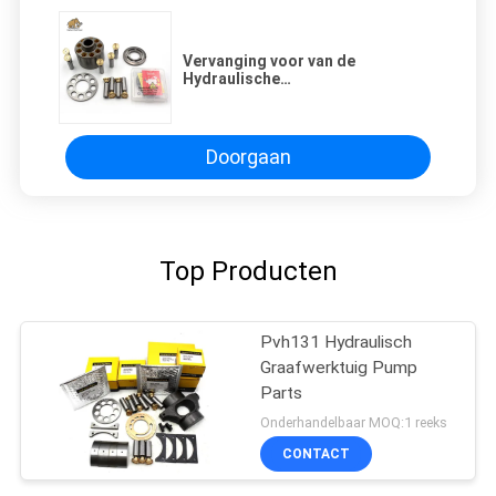
Vervanging voor van de
Hydraulische
Pompvervangstukken van
A4VTG90 Zware de
Machinereparatie
Doorgaan
Top Producten
Pvh131 Hydraulisch
Graafwerktuig Pump
Parts
Onderhandelbaar MOQ:1 reeks
CONTACT