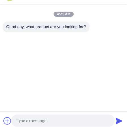
VOLLVO GIETIJZEREN TANDWIELPOMP VOE 14537295 VOOR
ORIGINELE VERVANGING
4:21 AM
VOLLVO GEGEERPOMP VOE 14782798 voor de oorspronkelijke
vervanging
Good day, what product are you looking for?
populaire categorieën
Alle
De Hydraulische 
Hydraulische Vane 
Delen Van De 
Pump Parts
Zuigerpomp
De Vervangstukken 
Hydraulische 
Van Bouwmachines
Tractorpompen
Hydraulische 
Hydraulische 
Zuigerpompen
Baanmotor
Hydraulische 
De Eenheid Van De 
Richtingklep
Orbitrolleiding
Vraag een offerte aan