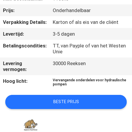
CONTACTEER
Prijs:
Onderhandelbaar
ONS
Verpakking Details:
Karton of als eis van de cliënt
NIEUWS
Levertijd:
3-5 dagen
Betalingscondities:
TT, van Payple of van het Westen
GEVALLEN
Unie
Levering
30000 Reeksen
SITEMAP
vermogen:
Hoog licht:
Vervangende onderdelen voor hydraulische
pompen
PRIVACY
POLICY
BESTE PRIJS