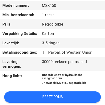
CONTACTEER
Modelnummer:
M2X150
ONS
Min. bestelaantal:
1 reeks
NIEUWS
Prijs:
Negocitable
Verpakking Details:
Karton
GEVALLEN
Levertijd:
3-5 dagen
Betalingscondities:
TT, Paypal, of Western Union
SITEMAP
Levering
30000 reeksen per maand
vermogen:
PRIVACY
Hoog licht:
Onderdelen voor hydraulische
POLICY
swingmotoren
,
Kawasaki M2X150 reparatie kit
BESTE PRIJS