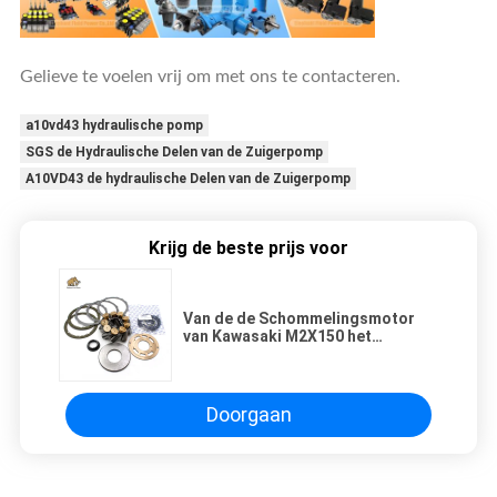
Gelieve te voelen vrij om met ons te contacteren.
a10vd43 hydraulische pomp
SGS de Hydraulische Delen van de Zuigerpomp
A10VD43 de hydraulische Delen van de Zuigerpomp
Krijg de beste prijs voor
Van de de Schommelingsmotor
van Kawasaki M2X150 het
Hydraulische van de de
Vervangstukkenreparatie
Graafwerktuig van Kit For Hitachi
EX400
Doorgaan