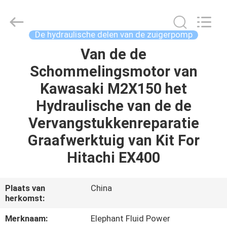
-
2026
Elephant
Fluid
Power
De hydraulische delen van de zuigerpomp
Co.,Ltd.
All
Rights
Van de de
HUIS
Reserved.
Schommelingsmotor van
PRODUCTEN
Kawasaki M2X150 het
Hydraulische van de de
ONGEVEER
Vervangstukkenreparatie
ONS
Graafwerktuig van Kit For
Hitachi EX400
FABRIEKSREIS
Plaats van
China
KWALITEITSCONTROLE
herkomst:
Merknaam:
Elephant Fluid Power