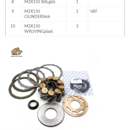
8
M2X150
BALgids
1
9
M2X150
1
VAT
CILINDERblok
10
M2X150
3
WRIJVINGplaat