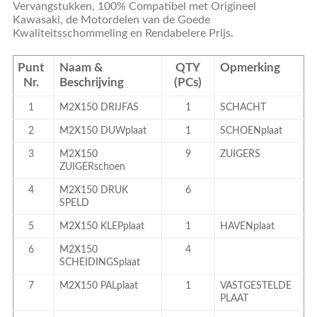
Vervangstukken, 100% Compatibel met Origineel
Kawasaki, de Motordelen van de Goede
Kwaliteitsschommeling en Rendabelere Prijs.
Punt
Naam &
QTY
Opmerking
Nr.
Beschrijving
(PCs)
1
M2X150
DRIJFAS
1
SCHACHT
2
M2X150
DUWplaat
1
SCHOENplaat
3
M2X150
9
ZUIGERS
ZUIGERschoen
4
M2X150 DRUK
6
SPELD
5
M2X150 KLEPplaat
1
HAVENplaat
6
M2X150
4
SCHEIDINGSplaat
7
M2X150
PALplaat
1
VASTGESTELDE
PLAAT