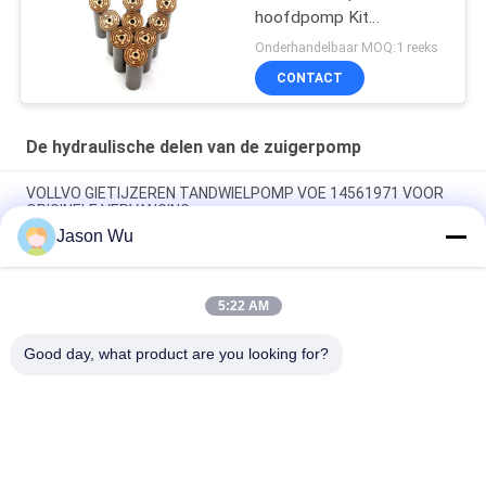
hoofdpomp Kit
Hydraulische pomp
Onderhandelbaar MOQ:1 reeks
Onderdeel zuigerpomp
CONTACT
Onderhoud reparatie
diensten
De hydraulische delen van de zuigerpomp
VOLLVO GIETIJZEREN TANDWIELPOMP VOE 14561971 VOOR
ORIGINELE VERVANGING
Jason Wu
VOLLVO GIETIJZEREN TANDWIELPOMP VOE 14537295 VOOR
ORIGINELE VERVANGING
5:22 AM
VOLLVO GEGEERPOMP VOE 14782798 voor de oorspronkelijke
vervanging
Good day, what product are you looking for?
populaire categorieën
Alle
De Hydraulische 
Hydraulische Vane 
Delen Van De 
Pump Parts