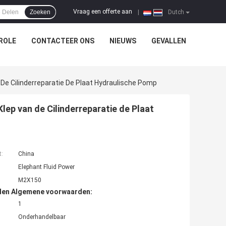
Vraag een offerte aan
Zoeken
|
Dutch
ROLE
CONTACTEER ONS
NIEUWS
GEVALLEN
De Cilinderreparatie De Plaat Hydraulische Pomp
ep van de Cilinderreparatie de Plaat
t:
China
Elephant Fluid Power
M2X150
den Algemene voorwaarden:
1
Onderhandelbaar