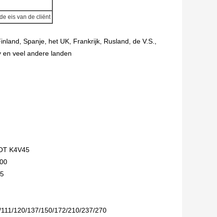
de eis van de cliënt
nland, Spanje, het UK, Frankrijk, Rusland, de V.S.,
ay en veel andere landen
/DT K4V45
200
65
/111/120/137/150/172/210/237/270