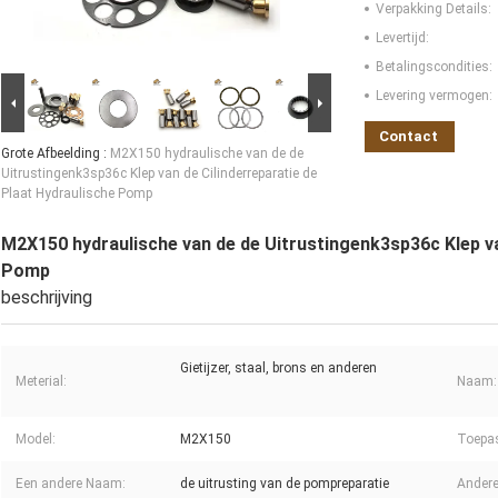
Verpakking Details:
Levertijd:
Betalingscondities:
Levering vermogen:
Contact
Grote Afbeelding :
M2X150 hydraulische van de de
Uitrustingenk3sp36c Klep van de Cilinderreparatie de
Plaat Hydraulische Pomp
M2X150 hydraulische van de de Uitrustingenk3sp36c Klep va
Pomp
beschrijving
Gietijzer, staal, brons en anderen
Meterial:
Naam:
Model:
M2X150
Toepa
Een andere Naam:
de uitrusting van de pompreparatie
Ander