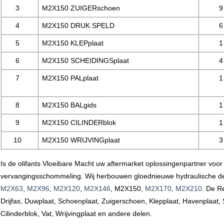
3
M2X150
ZUIGERschoen
9
4
M2X150 DRUK SPELD
6
5
M2X150 KLEPplaat
1
6
M2X150 SCHEIDINGSplaat
4
7
M2X150
PALplaat
1
8
M2X150
BALgids
1
9
M2X150
CILINDERblok
1
10
M2X150 WRIJVINGplaat
3
Is
de olifants Vloeibare Macht
uw aftermarket oplossingenpartner voo
vervangingsschommeling. Wij herbouwen gloednieuwe hydraulische
d
M2X63
,
M2X96
,
M2X120
,
M2X146
, M2X150,
M2X170
,
M2X210
. De R
Drijfas, Duwplaat, Schoenplaat, Zuigerschoen, Klepplaat, Havenplaat, S
Cilinderblok, Vat, Wrijvingplaat en andere delen.