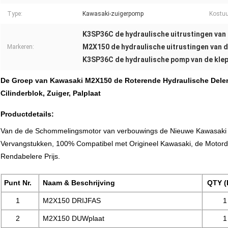
Type:
Kawasaki-zuigerpomp
Kostuu
K3SP36C de hydraulische uitrustingen van 
M2X150 de hydraulische uitrustingen van d
Markeren:
K3SP36C de hydraulische pomp van de klep
De Groep van Kawasaki M2X150 de Roterende Hydraulische Delen
Cilinderblok, Zuiger, Palplaat
Productdetails:
Van de de Schommelingsmotor van verbouwings de Nieuwe Kawasaki
Vervangstukken, 100% Compatibel met Origineel Kawasaki, de Motord
Rendabelere Prijs.
Punt Nr.
Naam & Beschrijving
QTY (
1
M2X150
DRIJFAS
1
2
M2X150
DUWplaat
1