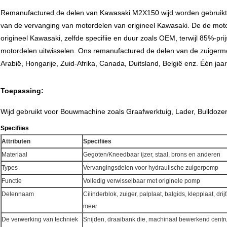
Remanufactured de delen
van
Kawasaki
M2X150
wijd worden gebruikt
van de vervanging van motordelen van origineel Kawasaki. De de moto
origineel Kawasaki, zelfde specifiie en duur zoals OEM, terwijl 85%-prij
motordelen uitwisselen. Ons remanufactured de delen van de zuigermo
Arabië, Hongarije, Zuid-Afrika, Canada, Duitsland, België enz. Één jaa
Toepassing:
Wijd gebruikt voor Bouwmachine zoals Graafwerktuig, Lader, Bulldoze
Specifiies
Attributen
Specifiies
Materiaal
Gegoten/Kneedbaar ijzer, staal, brons en anderen
Types
Vervangingsdelen voor hydraulische zuigerpomp
Functie
Volledig verwisselbaar met originele pomp
Delennaam
Cilinderblok, zuiger, palplaat, balgids, klepplaat, dri
meer
De verwerking van techniek
Snijden, draaibank die, machinaal bewerkend centr