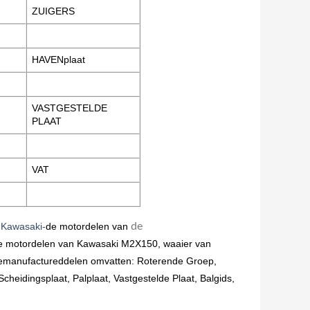
ZUIGERS
HAVENplaat
VASTGESTELDE
PLAAT
VAT
r
Kawasaki-
de motordelen van
de
e
motordelen van Kawasaki
M2X150
, waaier van
emanufactureddelen omvatten: Roterende Groep,
cheidingsplaat, Palplaat, Vastgestelde Plaat, Balgids,