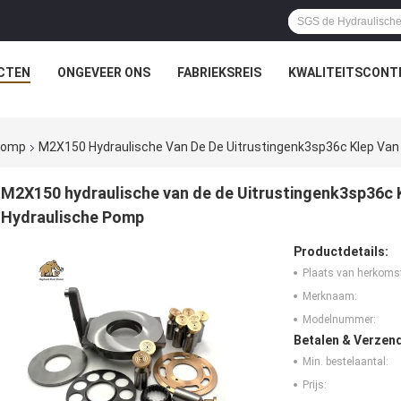
CTEN
ONGEVEER ONS
FABRIEKSREIS
KWALITEITSCONT
rpomp
M2X150 Hydraulische Van De De Uitrustingenk3sp36c Klep Van 
M2X150 hydraulische van de de Uitrustingenk3sp36c Kl
Hydraulische Pomp
Productdetails:
Plaats van herkoms
Merknaam:
Modelnummer:
Betalen & Verzen
Min. bestelaantal:
Prijs: