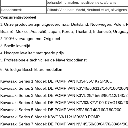
behandeling, malen, het slijpen, etc. afbramen
Handelsmerk
Olifants Vloeibare Macht, Neutraal etiket, of volgens 
Concurrentievoordeel
Onze producten zijn uitgevoerd naar Duitsland, Noorwegen, Polen, Fi
1.
Brazilië, Mexico, Australië, Japan, Korea, Thailand, Indonesië, Urugu
100% vervangen met Origineel
2.
Snelle levertijd
3.
Hoogste kwaliteit met goede prijs
4.
Professionele technici en de Naverkoopdienst
5.
6. Volledige Beschikbare modellen
Kawasaki Series 1 Model: DE POMP VAN K3SP36C K7SP36C
Kawasaki Series 2 Model: DE POMP VAN K3V45/63/112/140/180/280
Kawasaki Series 3 Model: DE POMP VAN K3VL 28/45/63/80/112/140/
Kawasaki Series 4 Model: DE POMP VAN K7V63/K7V100 K7VG180/2
Kawasaki Series 5 Model: DE POMP VAN K5V 80/140/160/180/200
Kawasaki Series 6 Model: K3VG63/112/180/280 POMP
Kawasaki Series 7 Model: DE POMP VAN NV 45/50/60/64/70/80/84/90