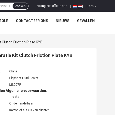
Vraag een offerte aan
Zoeken
|
Dutch
ROLE
CONTACTEER ONS
NIEUWS
GEVALLEN
Clutch Friction Plate KYB
tie Kit Clutch Friction Plate KYB
t:
China
Elephant Fluid Power
MSG27P
den Algemene voorwaarden:
1 reeks
Onderhandelbaar
Karton of als eis van cliënten