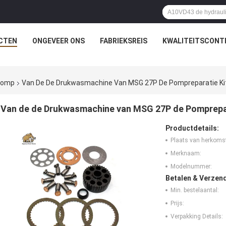
CTEN
ONGEVEER ONS
FABRIEKSREIS
KWALITEITSCONT
rpomp
Van De De Drukwasmachine Van MSG 27P De Pompreparatie Kit 
Van de de Drukwasmachine van MSG 27P de Pomprepara
Productdetails:
Plaats van herkoms
Merknaam:
Modelnummer:
Betalen & Verzen
Min. bestelaantal:
Prijs:
Verpakking Details: