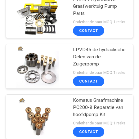
Graafwerktuig Pump
Parts
Onderhandelbaar MOQ:1 reeks
CONTACT
LPVD45 de hydraulische
Delen van de
Zuigerpomp
Onderhandelbaar MOQ:1 reeks
CONTACT
Komatus Graafmachine
PC200-8 Reparatie van
hoofdpomp Kit
Hydraulische pomp
Onderhandelbaar MOQ:1 reeks
Onderdeel zuigerpomp
CONTACT
Onderhoud reparatie