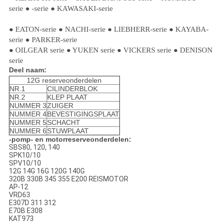
serie ● -serie ● KAWASAKI-serie
● EATON-serie ● NACHI-serie ● LIEBHERR-serie ● KAYABA-
serie ● PARKER-serie
● OILGEAR serie ● YUKEN serie ● VICKERS serie ● DENISON
serie
Deel naam:
12G reserveonderdelen
NR.1
CILINDERBLOK
NR.2
KLEP PLAAT
NUMMER 3
ZUIGER
NUMMER 4
BEVESTIGINGSPLAAT
NUMMER 5
SCHACHT
NUMMER 6
STUWPLAAT
-pomp- en motorreserveonderdelen:
SBS80, 120, 140
SPK10/10
SPV10/10
12G 14G 16G 120G 140G
320B 330B 345 355 E200 REISMOTOR
AP-12
VRD63
E307D 311 312
E70B E308
KAT973