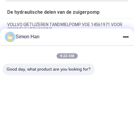
diensten
De hydraulische delen van de zuigerpomp
VOLLVO GIETIJZEREN TANDWIELPOMP VOE 14561971 VOOR
ORIGINELE VERVANGING
Simon Han
VOLLVO GIETIJZEREN TANDWIELPOMP VOE 14537295 VOOR
ORIGINELE VERVANGING
9:22 AM
VOLLVO GEGEERPOMP VOE 14782798 voor de oorspronkelijke
vervanging
Good day, what product are you looking for?
populaire categorieën
Alle
De Hydraulische 
Hydraulische Vane 
Delen Van De 
Pump Parts
Zuigerpomp
De Vervangstukken 
Hydraulische 
Van Bouwmachines
Tractorpompen
Hydraulische 
Hydraulische 