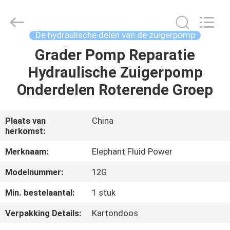
-
2026
Elephant
Fluid
Power
De hydraulische delen van de zuigerpomp
Co.,Ltd.
All
Rights
Grader Pomp Reparatie
HUIS
Reserved.
Hydraulische Zuigerpomp
PRODUCTEN
Onderdelen Roterende Groep
ONGEVEER
Plaats van
China
herkomst:
ONS
Merknaam:
Elephant Fluid Power
FABRIEKSREIS
Modelnummer:
12G
Min. bestelaantal:
1 stuk
KWALITEITSCONTROLE
Verpakking Details:
Kartondoos