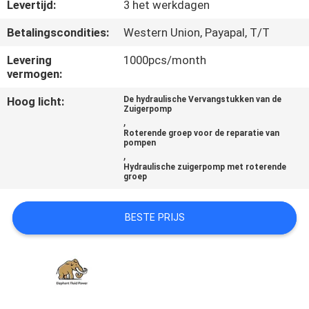
CONTACTEER
Levertijd:
3 het werkdagen
ONS
Betalingscondities:
Western Union, Payapal, T/T
Levering
1000pcs/month
NIEUWS
vermogen:
Hoog licht:
De hydraulische Vervangstukken van de
Zuigerpomp
GEVALLEN
,
Roterende groep voor de reparatie van
pompen
,
SITEMAP
Hydraulische zuigerpomp met roterende
groep
PRIVACY
BESTE PRIJS
POLICY