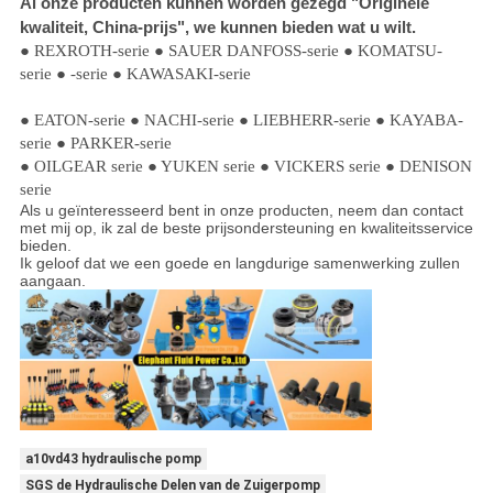
Al onze producten kunnen worden gezegd "Originele
kwaliteit, China-prijs", we kunnen bieden wat u wilt.
● REXROTH-serie ● SAUER DANFOSS-serie ● KOMATSU-
serie ● -serie ● KAWASAKI-serie
● EATON-serie ● NACHI-serie ● LIEBHERR-serie ● KAYABA-
serie ● PARKER-serie
● OILGEAR serie ● YUKEN serie ● VICKERS serie ● DENISON
serie
Als u geïnteresseerd bent in onze producten, neem dan contact
met mij op, ik zal de beste prijsondersteuning en kwaliteitsservice
bieden.
Ik geloof dat we een goede en langdurige samenwerking zullen
aangaan.
a10vd43 hydraulische pomp
SGS de Hydraulische Delen van de Zuigerpomp