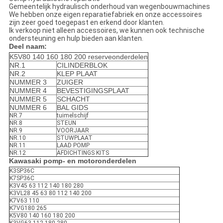
Gemeentelijk hydraulisch onderhoud van wegenbouwmachines
We hebben onze eigen reparatiefabriek en onze accessoires
zijn zeer goed toegepast en erkend door klanten.
Ik verkoop niet alleen accessoires, we kunnen ook technische
ondersteuning en hulp bieden aan klanten.
Deel naam:
K5V80 140 160 180 200 reserveonderdelen
NR.1
CILINDERBLOK
NR.2
KLEP PLAAT
NUMMER 3
ZUIGER
NUMMER 4
BEVESTIGINGSPLAAT
NUMMER 5
SCHACHT
NUMMER 6
BAL GIDS
NR.7
tuimelschijf
NR.8
STEUN
NR.9
VOORJAAR
NR.10
STUWPLAAT
NR.11
LAAD POMP
NR.12
AFDICHTINGS KITS
Kawasaki pomp- en motoronderdelen
K3SP36C
K7SP36C
K3V45 63 112 140 180 280
K3VL28 45 63 80 112 140 200
K7V63 110
K7VG180 265
K5V80 140 160 180 200