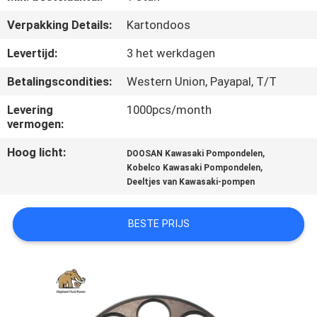
CONTACTEER
Verpakking Details:
Kartondoos
ONS
Levertijd:
3 het werkdagen
NIEUWS
Betalingscondities:
Western Union, Payapal, T/T
Levering
1000pcs/month
GEVALLEN
vermogen:
Hoog licht:
,
DOOSAN Kawasaki Pompondelen
SITEMAP
,
Kobelco Kawasaki Pompondelen
Deeltjes van Kawasaki-pompen
PRIVACY
BESTE PRIJS
POLICY