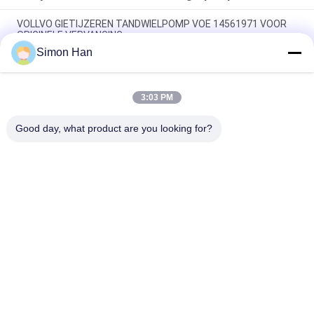
VOLLVO GIETIJZEREN TANDWIELPOMP VOE 14561971 VOOR
ORIGINELE VERVANGING
Simon Han
VOLLVO GIETIJZEREN TANDWIELPOMP VOE 14537295 VOOR
ORIGINELE VERVANGING
3:03 PM
VOLLVO GEGEERPOMP VOE 14782798 voor de oorspronkelijke
vervanging
Good day, what product are you looking for?
populaire categorieën
Alle
De Hydraulische 
Hydraulische Vane 
Delen Van De 
Pump Parts
Zuigerpomp
De Vervangstukken 
Hydraulische 
Van Bouwmachines
Tractorpompen
Hydraulische 
Hydraulische 
Zuigerpompen
Baanmotor