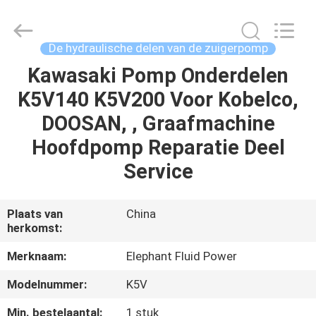
-
2026
Elephant
Fluid
Power
De hydraulische delen van de zuigerpomp
Co.,Ltd.
All
Rights
Kawasaki Pomp Onderdelen
HUIS
Reserved.
K5V140 K5V200 Voor Kobelco,
PRODUCTEN
DOOSAN, , Graafmachine
Hoofdpomp Reparatie Deel
ONGEVEER
Service
ONS
Plaats van
China
herkomst:
FABRIEKSREIS
Merknaam:
Elephant Fluid Power
KWALITEITSCONTROLE
Modelnummer:
K5V
Min. bestelaantal:
1 stuk