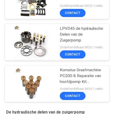
Onderhandelbaar MOQ:1 reeks
CONTACT
LPVD45 de hydraulische
Delen van de
Zuigerpomp
Onderhandelbaar MOQ:1 reeks
CONTACT
Komatus Graafmachine
PC200-8 Reparatie van
hoofdpomp Kit
Hydraulische pomp
Onderhandelbaar MOQ:1 reeks
Onderdeel zuigerpomp
CONTACT
Onderhoud reparatie
diensten
De hydraulische delen van de zuigerpomp