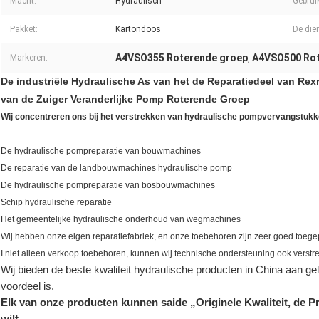
Macht:
Hydraulisch
Gebruik
Pakket:
Kartondoos
De die
A4VSO355 Roterende groep
A4VSO500 Rot
Markeren:
,
De industriële Hydraulische As van het de Reparatiedeel van 
van de Zuiger Veranderlijke Pomp Roterende Groep
Wij concentreren ons bij het verstrekken van hydraulische pompvervangstukke
De hydraulische pompreparatie van bouwmachines
De reparatie van de landbouwmachines hydraulische pomp
De hydraulische pompreparatie van bosbouwmachines
Schip hydraulische reparatie
Het gemeentelijke hydraulische onderhoud van wegmachines
Wij hebben onze eigen reparatiefabriek, en onze toebehoren zijn zeer goed toege
I niet alleen verkoop toebehoren, kunnen wij technische ondersteuning ook verstr
Wij bieden de beste kwaliteit hydraulische producten in China aan gelij
voordeel is.
Elk van onze producten kunnen saide „Originele Kwaliteit, de Pr
wilt.