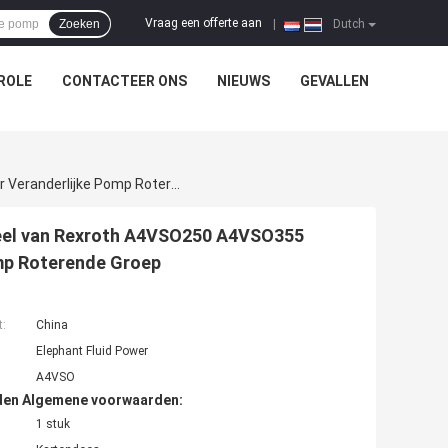
Vraag een offerte aan
Zoeken
|
Dutch
ROLE
CONTACTEER ONS
NIEUWS
GEVALLEN
De Industriële Hydraulische As Van Het De Reparatiedeel Van Rexroth A4VSO250 A4VSO355 A4VSO500 A4VSO180 Van De Zuiger Veranderlijke Pomp Roterende Groep
edeel van Rexroth A4VSO250 A4VSO355
mp Roterende Groep
t:
China
Elephant Fluid Power
A4VSO
den Algemene voorwaarden:
1 stuk