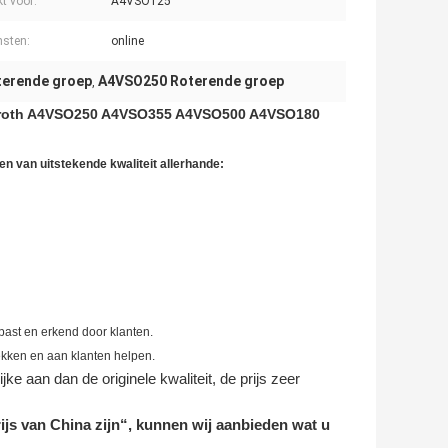
t voor:
A4VSO125
nsten:
online
erende groep
A4VSO250 Roterende groep
,
Rexroth A4VSO250 A4VSO355 A4VSO500 A4VSO180
n van uitstekende kwaliteit allerhande:
past en erkend door klanten.
ekken en aan klanten helpen.
ke aan dan de originele kwaliteit, de prijs zeer
ijs van China zijn“, kunnen wij aanbieden wat u