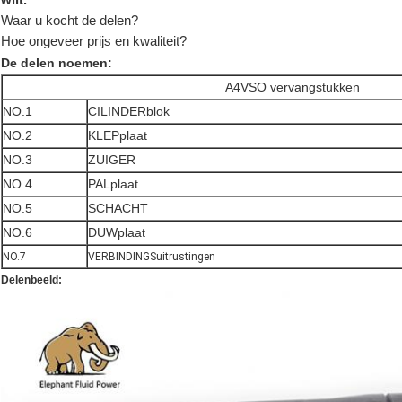
Waar u kocht de delen?
Hoe ongeveer prijs en kwaliteit?
De delen noemen:
A4VSO vervangstukken
NO.1
CILINDERblok
NO.2
KLEPplaat
NO.3
ZUIGER
NO.4
PALplaat
NO.5
SCHACHT
NO.6
DUWplaat
NO.7
VERBINDINGSuitrustingen
Delenbeeld: