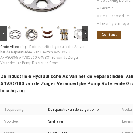
Verpakking Details:
Levertijd:
Betalingscondities:
Levering vermogen:
Contact
Grote Afbeelding :
De industriële Hydraulische As van
het de Reparatiedeel van Rexroth A4VSO250
A4VSO355 A4VSO500 A4VSO180 van de Zuiger
Veranderlijke Pomp Roterende Groep
De industriële Hydraulische As van het de Reparatiedee
A4VSO180 van de Zuiger Veranderlijke Pomp Roterende Gr
beschrijving
Toepassing:
De reparatie van de zuigerpomp
Veelzij
Voordeel:
Snel lever
Leveri