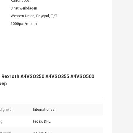
Kartondoos
3 het werkdagen
Western Union, Payapal, T/T
1000pcs/month
l van Rexroth A4VSO250 A4VSO355 A4VSO500
oep
digheid:
Internationaal
ng:
Fedex, DHL