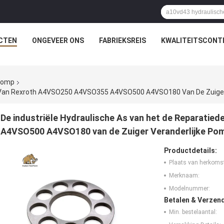
CTEN
ONGEVEER ONS
FABRIEKSREIS
KWALITEITSCONT
rpomp
De industriële Hydraulische As van het de Reparati
A4VSO500 A4VSO180 van de Zuiger Veranderlijke Po
Productdetails:
Plaats van herkoms
Merknaam:
Modelnummer:
Betalen & Verzen
Min. bestelaantal: