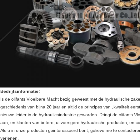
Bedrijfsinformatie:
Is de olifants Vloeibare Macht bezig geweest met de hydraulische zak
geschiedenis van bijna 20 jaar en altijd de principes van „kwaliteit eerst
nieuwe leider in de hydraulicaindustrie geworden. Dringt de olifants 
aan, en klanten van betere, uitvoerigere hydraulische producten, en co
Als u in onze producten geinteresseerd bent, gelieve me te contacteren,
verlenen.