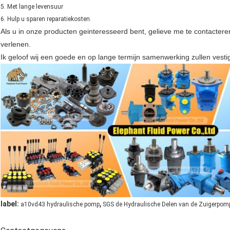
5. Met lange levensuur
6. Hulp u sparen reparatiekosten.
Als u in onze producten geinteresseerd bent, gelieve me te contacteren,
verlenen.
Ik geloof wij een goede en op lange termijn samenwerking zullen vesti
,
label:
a10vd43 hydraulische pomp
SGS de Hydraulische Delen van de Zuigerpom