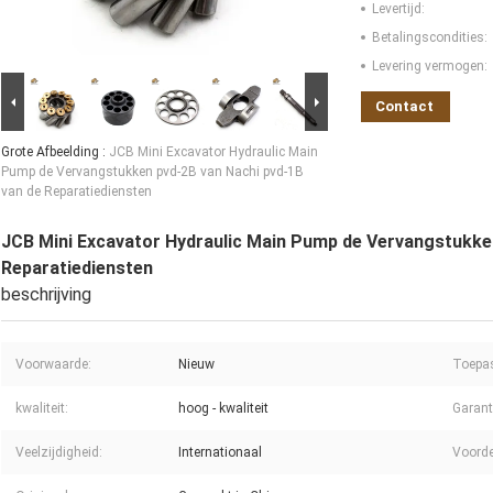
Levertijd:
Betalingscondities:
Levering vermogen:
Contact
Grote Afbeelding :
JCB Mini Excavator Hydraulic Main
Pump de Vervangstukken pvd-2B van Nachi pvd-1B
van de Reparatiediensten
JCB Mini Excavator Hydraulic Main Pump de Vervangstukken
Reparatiediensten
beschrijving
Voorwaarde:
Nieuw
Toepa
kwaliteit:
hoog - kwaliteit
Garant
Veelzijdigheid:
Internationaal
Voorde