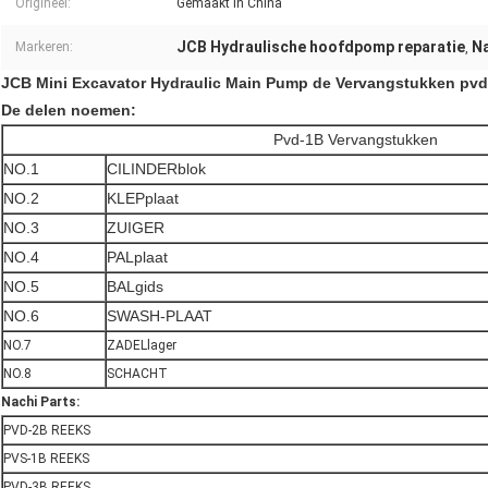
Origineel:
Gemaakt in China
JCB Hydraulische hoofdpomp reparatie
N
Markeren:
,
JCB Mini Excavator Hydraulic Main Pump de Vervangstukken pvd
De delen noemen:
Pvd-1B Vervangstukken
NO.1
CILINDERblok
NO.2
KLEPplaat
NO.3
ZUIGER
NO.4
PALplaat
NO.5
BALgids
NO.6
SWASH-PLAAT
NO.7
ZADELlager
NO.8
SCHACHT
Nachi Parts:
PVD-2B REEKS
PVS-1B REEKS
PVD-3B REEKS