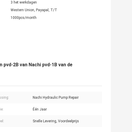
3 het werkdagen
Western Union, Payapal, T/T
1000pcs/month
 pvd-2B van Nachi pvd-1B van de
ssing:
Nachi Hydraulic Pump Repair
ie:
Één Jaar
el:
Snelle Levering, Voordeelprijs