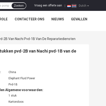
Vraag een offerte aan
Zoeken
|
Dutch
ROLE
CONTACTEER ONS
NIEUWS
GEVALLEN
vd-2B Van Nachi Pvd-1B Van De Reparatiediensten
tukken pvd-2B van Nachi pvd-1B van de
t:
China
Elephant Fluid Power
Pvd-1B
den Algemene voorwaarden:
1 stuk
Kartondoos