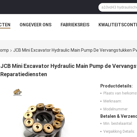
CTEN
ONGEVEER ONS
FABRIEKSREIS
KWALITEITSCONT
rpomp
JCB Mini Excavator Hydraulic Main Pump De Vervangstukken P
JCB Mini Excavator Hydraulic Main Pump de Vervangs
Reparatiediensten
Productdetails:
Plaats van herkoms
Merknaam:
Modelnummer:
Betalen & Verzen
Min. bestelaantal:
Verpakking Details: