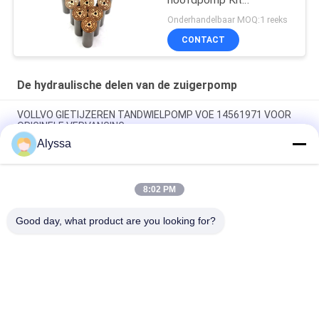
Hydraulische pomp
Onderhandelbaar MOQ:1 reeks
Onderdeel zuigerpomp
CONTACT
Onderhoud reparatie
diensten
De hydraulische delen van de zuigerpomp
VOLLVO GIETIJZEREN TANDWIELPOMP VOE 14561971 VOOR
ORIGINELE VERVANGING
Alyssa
VOLLVO GIETIJZEREN TANDWIELPOMP VOE 14537295 VOOR
ORIGINELE VERVANGING
8:02 PM
VOLLVO GEGEERPOMP VOE 14782798 voor de oorspronkelijke
vervanging
Good day, what product are you looking for?
populaire categorieën
Alle
De Hydraulische 
Hydraulische Vane 
Delen Van De 
Pump Parts
Zuigerpomp