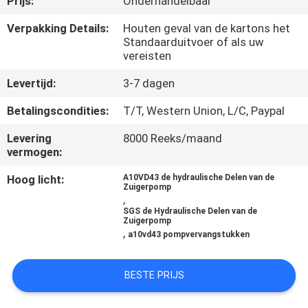
Prijs:
Onderhandelbaar
CONTACTEER
ONS
Verpakking Details:
Houten geval van de kartons het
Standaarduitvoer of als uw
vereisten
NIEUWS
Levertijd:
3-7 dagen
Betalingscondities:
T/T, Western Union, L/C, Paypal
GEVALLEN
Levering
8000 Reeks/maand
vermogen:
SITEMAP
Hoog licht:
A10VD43 de hydraulische Delen van de
Zuigerpomp
,
PRIVACY
SGS de Hydraulische Delen van de
Zuigerpomp
POLICY
,
a10vd43 pompvervangstukken
BESTE PRIJS