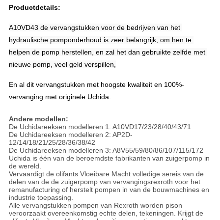
Productdetails:
A10VD43 de vervangstukken voor de bedrijven van het 
hydraulische pomponderhoud is zeer belangrijk, om hen te 
helpen de pomp herstellen, en zal het dan gebruikte zelfde met 
nieuwe pomp, veel geld verspillen,
En al dit vervangstukken met hoogste kwaliteit en 100%-
vervanging met originele Uchida.
Andere modellen:
De Uchidareeksen modelleren 1: A10VD17/23/28/40/43/71
De Uchidareeksen modelleren 2: AP2D-
12/14/18/21/25/28/36/38/42
De Uchidareeksen modelleren 3: A8V55/59/80/86/107/115/172
Uchida is één van de beroemdste fabrikanten van zuigerpomp in
de wereld.
Vervaardigt de olifants Vloeibare Macht volledige sereis van de
delen van de de zuigerpomp van vervangingsrexroth voor het
remanufacturing of herstelt pompen in van de bouwmachines en
industrie toepassing.
Alle vervangstukken pompen van Rexroth worden pison
veroorzaakt overeenkomstig echte delen, tekeningen. Krijgt de