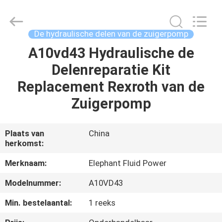
-
2026
Elephant
Fluid
Power
De hydraulische delen van de zuigerpomp
Co.,Ltd.
All
Rights
A10vd43 Hydraulische de
HUIS
Reserved.
Delenreparatie Kit
PRODUCTEN
Replacement Rexroth van de
Zuigerpomp
ONGEVEER
ONS
Plaats van
China
herkomst:
FABRIEKSREIS
Merknaam:
Elephant Fluid Power
Modelnummer:
A10VD43
KWALITEITSCONTROLE
Min. bestelaantal:
1 reeks