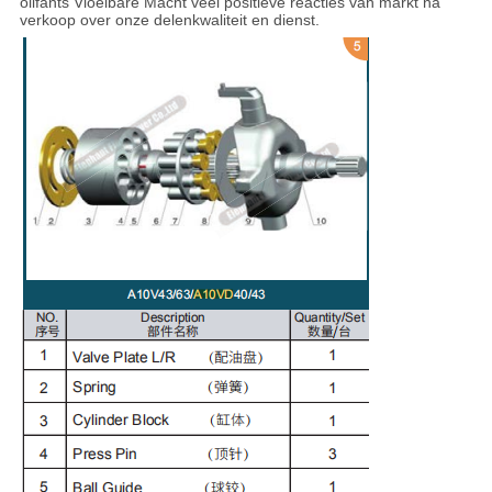
olifants Vloeibare Macht veel positieve reacties van markt na
verkoop over onze delenkwaliteit en dienst.