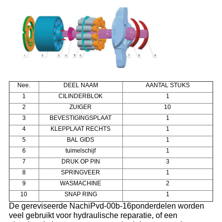
Nee.
DEEL NAAM
AANTAL STUKS
1
CILINDERBLOK
1
2
ZUIGER
10
3
BEVESTIGINGSPLAAT
1
4
KLEPPLAAT RECHTS
1
5
BAL GIDS
1
6
tuimelschijf
1
7
DRUK OP PIN
3
8
SPRINGVEER
1
9
WASMACHINE
2
10
SNAP RING
1
De gereviseerde Nachi
Pvd-00b-16p
onderdelen worden
veel gebruikt voor hydraulische reparatie, of een