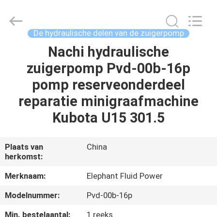
-
2026
Elephant
Fluid
Power
De hydraulische delen van de zuigerpomp
Co.,Ltd.
All
Rights
Nachi hydraulische
HUIS
Reserved.
zuigerpomp Pvd-00b-16p
PRODUCTEN
pomp reserveonderdeel
reparatie minigraafmachine
ONGEVEER
Kubota U15 301.5
ONS
Plaats van
China
herkomst:
FABRIEKSREIS
Merknaam:
Elephant Fluid Power
KWALITEITSCONTROLE
Modelnummer:
Pvd-00b-16p
Min. bestelaantal:
1 reeks