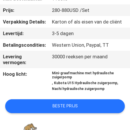
CONTACTEER
Prijs:
280-880USD /Set
ONS
Verpakking Details:
Karton of als eisen van de cliënt
NIEUWS
Levertijd:
3-5 dagen
Betalingscondities:
Western Union, Paypal, TT
GEVALLEN
Levering
30000 reeksen per maand
vermogen:
SITEMAP
Hoog licht:
Mini-graafmachine met hydraulische
zuigerpomp
,
,
Kubota U15 Hydraulische zuigerpomp
PRIVACY
Nachi hydraulische zuigerpomp
POLICY
BESTE PRIJS