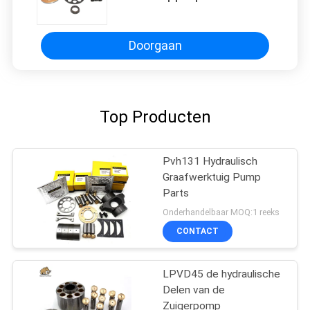
reserveonderdeel reparatie
minigraafmachine Kubota U15
301.5
Doorgaan
Top Producten
Pvh131 Hydraulisch
Graafwerktuig Pump
Parts
Onderhandelbaar MOQ:1 reeks
CONTACT
LPVD45 de hydraulische
Delen van de
Zuigerpomp