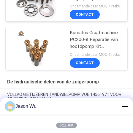
Onderhandelbaar MOQ:1 reeks
CONTACT
Komatus Graafmachine
PC200-8 Reparatie van
hoofdpomp Kit
Hydraulische pomp
Onderhandelbaar MOQ:1 reeks
Onderdeel zuigerpomp
CONTACT
Onderhoud reparatie
diensten
De hydraulische delen van de zuigerpomp
VOLLVO GIETIJZEREN TANDWIELPOMP VOE 14561971 VOOR
ORIGINELE VERVANGING
Jason Wu
VOLLVO GIETIJZEREN TANDWIELPOMP VOE 14537295 VOOR
ORIGINELE VERVANGING
6:11 AM
VOLLVO GEGEERPOMP VOE 14782798 voor de oorspronkelijke
vervanging