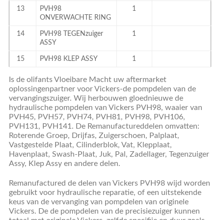
13
PVH98
1
ONVERWACHTE RING
14
PVH98 TEGENzuiger
1
ASSY
15
PVH98 KLEP ASSY
1
Is de olifants Vloeibare Macht uw aftermarket
oplossingenpartner voor Vickers-de pompdelen van de
vervangingszuiger. Wij herbouwen gloednieuwe de
hydraulische pompdelen van Vickers PVH98, waaier van
PVH45, PVH57, PVH74, PVH81, PVH98, PVH106,
PVH131, PVH141. De Remanufactureddelen omvatten:
Roterende Groep, Drijfas, Zuigerschoen, Palplaat,
Vastgestelde Plaat, Cilinderblok, Vat, Klepplaat,
Havenplaat, Swash-Plaat, Juk, Pal, Zadellager, Tegenzuiger
Assy, Klep Assy en andere delen.
Remanufactured de delen van Vickers PVH98 wijd worden
gebruikt voor hydraulische reparatie, of een uitstekende
keus van de vervanging van pompdelen van originele
Vickers. De de pompdelen van de precisiezuiger kunnen