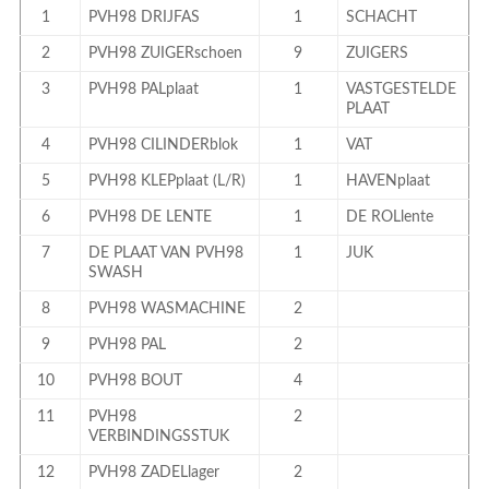
1
PVH98 DRIJFAS
1
SCHACHT
2
PVH98 ZUIGERschoen
9
ZUIGERS
3
PVH98 PALplaat
1
VASTGESTELDE
PLAAT
4
PVH98 CILINDERblok
1
VAT
5
PVH98 KLEPplaat (L/R)
1
HAVENplaat
6
PVH98 DE LENTE
1
DE ROLlente
7
DE PLAAT VAN PVH98
1
JUK
SWASH
8
PVH98 WASMACHINE
2
9
PVH98 PAL
2
10
PVH98 BOUT
4
11
PVH98
2
VERBINDINGSSTUK
12
PVH98 ZADELlager
2