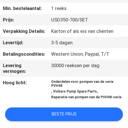
CONTACTEER
Min. bestelaantal:
1 reeks
ONS
Prijs:
USD350-700/SET
NIEUWS
Verpakking Details:
Karton of als eis van cliënten
Levertijd:
3-5 dagen
GEVALLEN
Betalingscondities:
Western Union, Paypal, T/T
Levering
30000 reeksen per dag
SITEMAP
vermogen:
Hoog licht:
Onderdelen voor pompen van de serie
PRIVACY
PVH98
,
,
Vickers Pump Spare Parts
POLICY
Reparatie van pompen van de PVH98-serie
BESTE PRIJS