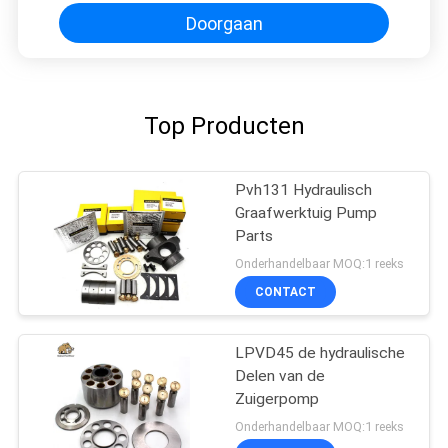
Gunstige Prijs
Doorgaan
Top Producten
Pvh131 Hydraulisch
Graafwerktuig Pump
Parts
Onderhandelbaar MOQ:1 reeks
CONTACT
LPVD45 de hydraulische
Delen van de
Zuigerpomp
Onderhandelbaar MOQ:1 reeks