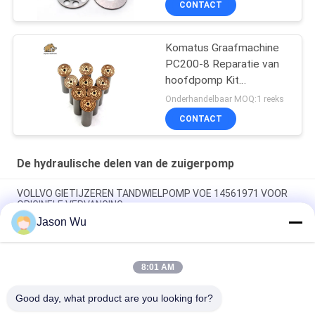
CONTACT
Komatus Graafmachine
PC200-8 Reparatie van
hoofdpomp Kit
Hydraulische pomp
Onderhandelbaar MOQ:1 reeks
Onderdeel zuigerpomp
CONTACT
Onderhoud reparatie
diensten
De hydraulische delen van de zuigerpomp
VOLLVO GIETIJZEREN TANDWIELPOMP VOE 14561971 VOOR
ORIGINELE VERVANGING
Jason Wu
VOLLVO GIETIJZEREN TANDWIELPOMP VOE 14537295 VOOR
ORIGINELE VERVANGING
8:01 AM
VOLLVO GEGEERPOMP VOE 14782798 voor de oorspronkelijke
vervanging
Good day, what product are you looking for?