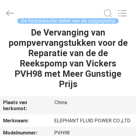
-
2026
Elephant
Fluid
Power
De hydraulische delen van de zuigerpomp
Co.,Ltd.
All
Rights
De Vervanging van
HUIS
Reserved.
pompvervangstukken voor de
PRODUCTEN
Reparatie van de de
Reekspomp van Vickers
ONGEVEER
PVH98 met Meer Gunstige
ONS
Prijs
FABRIEKSREIS
Plaats van
China
herkomst:
KWALITEITSCONTROLE
Merknaam:
ELEPHANT FLUID POWER CO.,LTD
Modelnummer:
PVH98