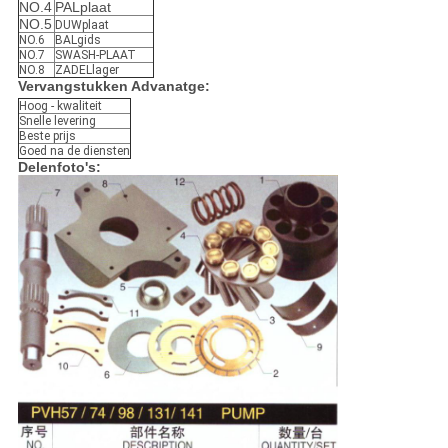
NO.4
PALplaat
NO.5
DUWplaat
NO.6
BALgids
NO.7
SWASH-PLAAT
NO.8
ZADELlager
Vervangstukken Advanatge:
Hoog - kwaliteit
Snelle levering
Beste prijs
Goed na de diensten
Delenfoto's: