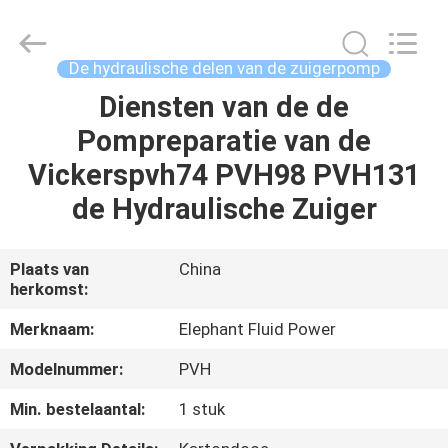
-
2026
Elephant
Fluid
Power
De hydraulische delen van de zuigerpomp
Co.,Ltd.
All
Rights
Diensten van de de
HUIS
Reserved.
Pompreparatie van de
PRODUCTEN
Vickerspvh74 PVH98 PVH131
de Hydraulische Zuiger
ONGEVEER
ONS
Plaats van
China
herkomst:
FABRIEKSREIS
Merknaam:
Elephant Fluid Power
Modelnummer:
PVH
KWALITEITSCONTROLE
Min. bestelaantal:
1 stuk