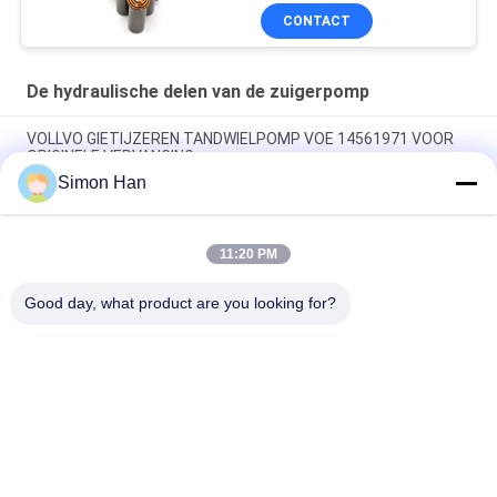
Onderdeel zuigerpomp
CONTACT
Onderhoud reparatie
diensten
De hydraulische delen van de zuigerpomp
VOLLVO GIETIJZEREN TANDWIELPOMP VOE 14561971 VOOR
ORIGINELE VERVANGING
Simon Han
VOLLVO GIETIJZEREN TANDWIELPOMP VOE 14537295 VOOR
ORIGINELE VERVANGING
11:20 PM
VOLLVO GEGEERPOMP VOE 14782798 voor de oorspronkelijke
vervanging
Good day, what product are you looking for?
populaire categorieën
Alle
De Hydraulische 
Hydraulische Vane 
Delen Van De 
Pump Parts
Zuigerpomp
De Vervangstukken 
Hydraulische 