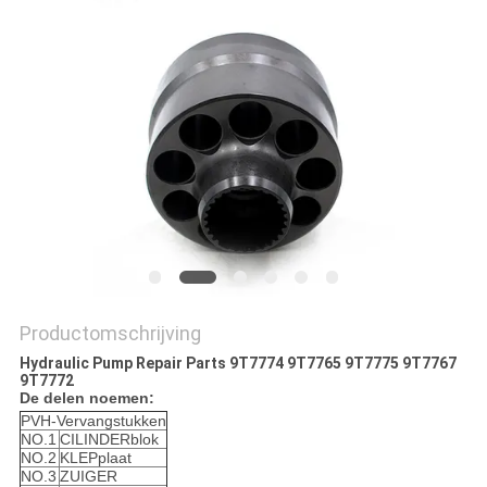
Productomschrijving
Hydraulic Pump Repair Parts 9T7774 9T7765 9T7775 9T7767
9T7772
De delen noemen:
PVH-Vervangstukken
NO.1
CILINDERblok
NO.2
KLEPplaat
NO.3
ZUIGER