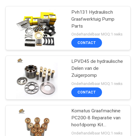
Pvh131 Hydraulisch
Graafwerktuig Pump
Parts
Onderhandelbaar MOQ:1 reeks
CONTACT
LPVD45 de hydraulische
Delen van de
Zuigerpomp
Onderhandelbaar MOQ:1 reeks
CONTACT
Komatus Graafmachine
PC200-8 Reparatie van
hoofdpomp Kit
Hydraulische pomp
Onderhandelbaar MOQ:1 reeks