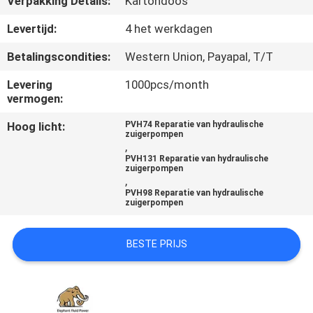
Verpakking Details:
Kartondoos
CONTACTEER
ONS
Levertijd:
4 het werkdagen
Betalingscondities:
Western Union, Payapal, T/T
NIEUWS
Levering
1000pcs/month
vermogen:
GEVALLEN
Hoog licht:
PVH74 Reparatie van hydraulische
zuigerpompen
,
PVH131 Reparatie van hydraulische
SITEMAP
zuigerpompen
,
PVH98 Reparatie van hydraulische
zuigerpompen
PRIVACY
POLICY
BESTE PRIJS