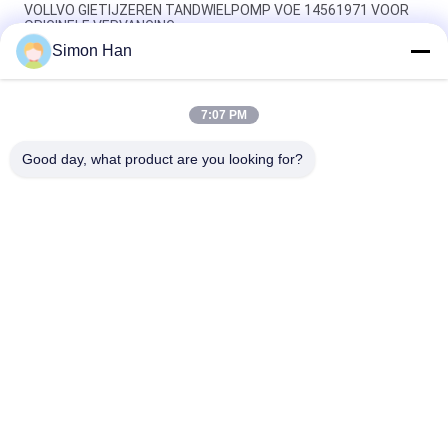
VOLLVO GIETIJZEREN TANDWIELPOMP VOE 14561971 VOOR
ORIGINELE VERVANGING
Simon Han
VOLLVO GIETIJZEREN TANDWIELPOMP VOE 14537295 VOOR
ORIGINELE VERVANGING
7:07 PM
VOLLVO GEGEERPOMP VOE 14782798 voor de oorspronkelijke
vervanging
Good day, what product are you looking for?
populaire categorieën
Alle
De Hydraulische 
Hydraulische Vane 
Delen Van De 
Pump Parts
Zuigerpomp
De Vervangstukken 
Hydraulische 
Van Bouwmachines
Tractorpompen
Hydraulische 
Hydraulische 
Zuigerpompen
Baanmotor
Hydraulische 
De Eenheid Van De 