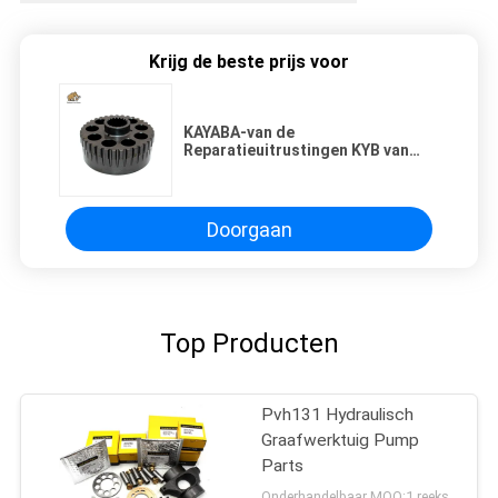
Krijg de beste prijs voor
KAYABA-van de
Reparatieuitrustingen KYB van
Graafwerktuighydraulic swing
motor Roterende de
Groepsvervangstukken msg-27P
Doorgaan
Top Producten
Pvh131 Hydraulisch
Graafwerktuig Pump
Parts
Onderhandelbaar MOQ:1 reeks