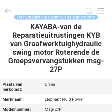
-
2026
Elephant
Fluid
Power
De hydraulische delen van de zuigerpomp
Co.,Ltd.
All
Rights
KAYABA-van de
HUIS
Reserved.
Reparatieuitrustingen KYB
PRODUCTEN
van Graafwerktuighydraulic
swing motor Roterende de
ONGEVEER
Groepsvervangstukken msg-
ONS
27P
FABRIEKSREIS
Plaats van
China
herkomst:
KWALITEITSCONTROLE
Merknaam:
Elephant Fluid Power
Modelnummer:
Msg-27P