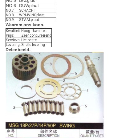
NO.5
BALgids
NO.6
DUWplaat
NO.7
SCHACHT
NO.8
WRIJVINGplaat
NO.9
STAALplaat
Waarom ons koos:
Kwaliteit:
Hoog - kwaliteit
Prijs:
Zeer concurrerend
Servicvs:
Het beste
Levering:
Snelle levering
Delenbeeld: