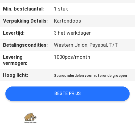
CONTACTEER
Min. bestelaantal:
1 stuk
ONS
Verpakking Details:
Kartondoos
NIEUWS
Levertijd:
3 het werkdagen
Betalingscondities:
Western Union, Payapal, T/T
GEVALLEN
Levering
1000pcs/month
vermogen:
SITEMAP
Hoog licht:
Spareonderdelen voor roterende groepen
PRIVACY
BESTE PRIJS
POLICY