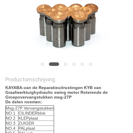
Productomschrijving
KAYABA-van de Reparatieuitrustingen KYB van
Graafwerktuighydraulic swing motor Roterende de
Groepsvervangstukken msg-27P
De delen noemen:
Msg-27P Vervangstukken
NO.1
CILINDERblok
NO.2
KLEPplaat
NO.3
ZUIGER
NO.4
PALplaat