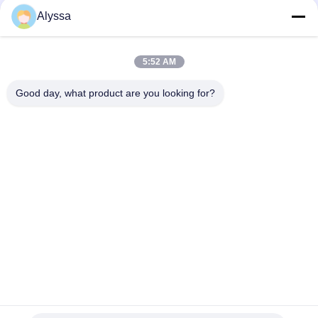
Alyssa
VOLLVO GIETIJZEREN TANDWIELPOMP VOE 14537295 VOOR
ORIGINELE VERVANGING
5:52 AM
VOLLVO GEGEERPOMP VOE 14782798 voor de oorspronkelijke
vervanging
Good day, what product are you looking for?
populaire categorieën
Alle
De Hydraulische 
Hydraulische Vane 
Delen Van De 
Pump Parts
Zuigerpomp
De Vervangstukken 
Hydraulische 
Van Bouwmachines
Tractorpompen
Hydraulische 
Hydraulische 
Zuigerpompen
Baanmotor
Hydraulische 
De Eenheid Van De 
Richtingklep
Orbitrolleiding