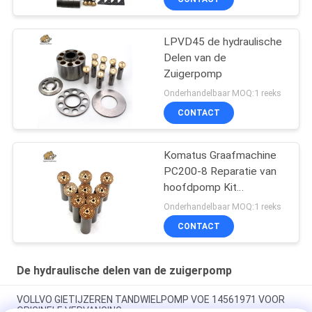
LPVD45 de hydraulische
Delen van de
Zuigerpomp
Onderhandelbaar MOQ:1 reeks
CONTACT
Komatus Graafmachine
PC200-8 Reparatie van
hoofdpomp Kit
Hydraulische pomp
Onderhandelbaar MOQ:1 reeks
Onderdeel zuigerpomp
CONTACT
Onderhoud reparatie
diensten
De hydraulische delen van de zuigerpomp
VOLLVO GIETIJZEREN TANDWIELPOMP VOE 14561971 VOOR
ORIGINELE VERVANGING