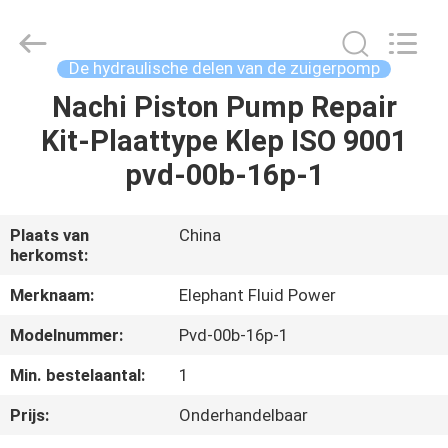
-
2026
Elephant
Fluid
Power
De hydraulische delen van de zuigerpomp
Co.,Ltd.
All
Rights
Nachi Piston Pump Repair
HUIS
Reserved.
Kit-Plaattype Klep ISO 9001
PRODUCTEN
pvd-00b-16p-1
ONGEVEER
Plaats van
China
herkomst:
ONS
Merknaam:
Elephant Fluid Power
FABRIEKSREIS
Modelnummer:
Pvd-00b-16p-1
Min. bestelaantal:
1
KWALITEITSCONTROLE
Prijs:
Onderhandelbaar