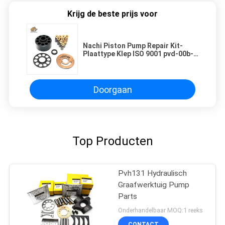
Krijg de beste prijs voor
Nachi Piston Pump Repair Kit-
Plaattype Klep ISO 9001 pvd-00b-
16p-1
Doorgaan
Top Producten
Pvh131 Hydraulisch
Graafwerktuig Pump
Parts
Onderhandelbaar MOQ:1 reeks
CONTACT