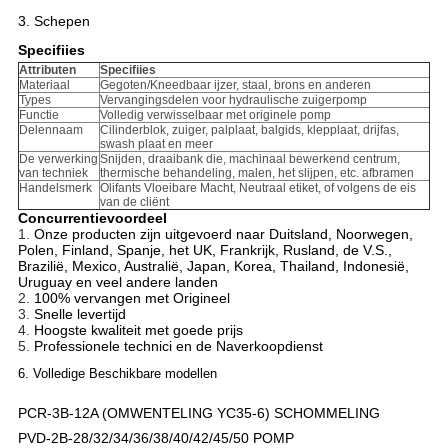
3. Schepen
Specifiies
Attributen
Specifiies
Materiaal
Gegoten/Kneedbaar ijzer, staal, brons en anderen
Types
Vervangingsdelen voor hydraulische zuigerpomp
Functie
Volledig verwisselbaar met originele pomp
Delennaam
Cilinderblok, zuiger, palplaat, balgids, klepplaat, drijfas,
swash plaat en meer
De verwerking
Snijden, draaibank die, machinaal bewerkend centrum,
van techniek
thermische behandeling, malen, het slijpen, etc. afbramen
Handelsmerk
Olifants Vloeibare Macht, Neutraal etiket, of volgens de eis
van de cliënt
Concurrentievoordeel
1.
Onze producten zijn uitgevoerd naar Duitsland, Noorwegen,
Polen, Finland, Spanje, het UK, Frankrijk, Rusland, de V.S.,
Brazilië, Mexico, Australië, Japan, Korea, Thailand, Indonesië,
Uruguay en veel andere landen
2.
100% vervangen met Origineel
3.
Snelle levertijd
4.
Hoogste kwaliteit met goede prijs
5.
Professionele technici en de Naverkoopdienst
6. Volledige Beschikbare modellen
PCR-3B-12A (OMWENTELING YC35-6) SCHOMMELING
PVD-2B-28/32/34/36/38/40/42/45/50 POMP