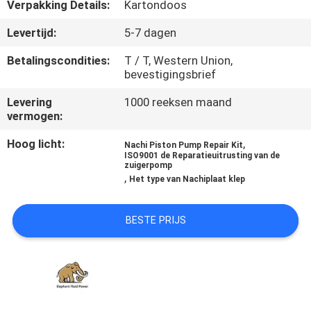
CONTACTEER
Verpakking Details:
Kartondoos
ONS
Levertijd:
5-7 dagen
Betalingscondities:
T / T, Western Union,
NIEUWS
bevestigingsbrief
Levering
1000 reeksen maand
GEVALLEN
vermogen:
Hoog licht:
,
Nachi Piston Pump Repair Kit
ISO9001 de Reparatieuitrusting van de
SITEMAP
zuigerpomp
,
Het type van Nachiplaat klep
PRIVACY
BESTE PRIJS
POLICY