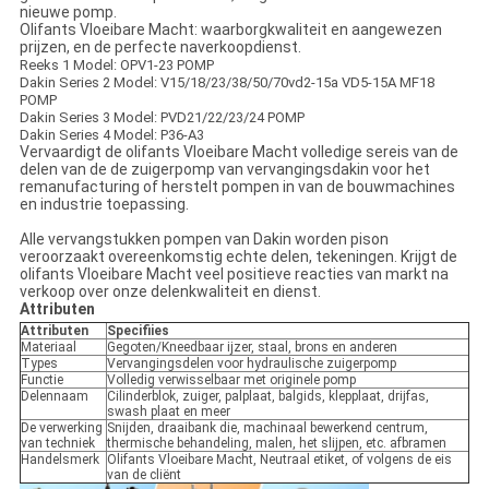
nieuwe pomp.
Olifants Vloeibare Macht: waarborgkwaliteit en aangewezen
prijzen, en de perfecte naverkoopdienst.
Reeks 1 Model: OPV1-23 POMP
Dakin Series 2 Model: V15/18/23/38/50/70vd2-15a VD5-15A MF18
POMP
Dakin Series 3 Model: PVD21/22/23/24 POMP
Dakin Series 4 Model: P36-A3
Vervaardigt de olifants Vloeibare Macht volledige sereis van de
delen van de de zuigerpomp van vervangingsdakin voor het
remanufacturing of herstelt pompen in van de bouwmachines
en industrie toepassing.
Alle vervangstukken pompen van Dakin worden pison
veroorzaakt overeenkomstig echte delen, tekeningen. Krijgt de
olifants Vloeibare Macht veel positieve reacties van markt na
verkoop over onze delenkwaliteit en dienst.
Attributen
Attributen
Specifiies
Materiaal
Gegoten/Kneedbaar ijzer, staal, brons en anderen
Types
Vervangingsdelen voor hydraulische zuigerpomp
Functie
Volledig verwisselbaar met originele pomp
Delennaam
Cilinderblok, zuiger, palplaat, balgids, klepplaat, drijfas,
swash plaat en meer
De verwerking
Snijden, draaibank die, machinaal bewerkend centrum,
van techniek
thermische behandeling, malen, het slijpen, etc. afbramen
Handelsmerk
Olifants Vloeibare Macht, Neutraal etiket, of volgens de eis
van de cliënt