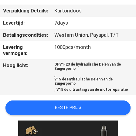
CONTACTEER
Verpakking Details:
Kartondoos
ONS
Levertijd:
7days
NIEUWS
Betalingscondities:
Western Union, Payapal, T/T
Levering
1000pcs/month
GEVALLEN
vermogen:
Hoog licht:
OPV1-23 de hydraulische Delen van de
Zuigerpomp
SITEMAP
,
V15 de Hydraulische Delen van de
Zuigerpomp
,
PRIVACY
V15 de uitrusting van de motorreparatie
POLICY
BESTE PRIJS