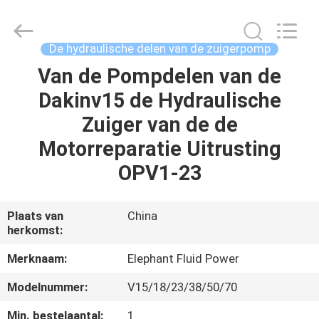
-
2026
Elephant
Fluid
Power
De hydraulische delen van de zuigerpomp
Co.,Ltd.
All
Rights
Van de Pompdelen van de
HUIS
Reserved.
Dakinv15 de Hydraulische
PRODUCTEN
Zuiger van de de
Motorreparatie Uitrusting
ONGEVEER
OPV1-23
ONS
Plaats van
China
herkomst:
FABRIEKSREIS
Merknaam:
Elephant Fluid Power
KWALITEITSCONTROLE
Modelnummer:
V15/18/23/38/50/70
Min. bestelaantal:
1