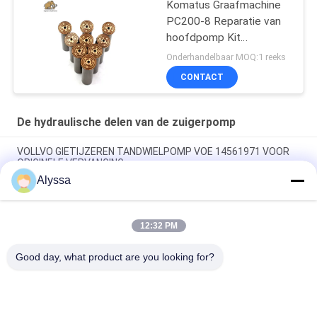
Komatus Graafmachine
PC200-8 Reparatie van
hoofdpomp Kit
Hydraulische pomp
Onderhandelbaar MOQ:1 reeks
Onderdeel zuigerpomp
CONTACT
Onderhoud reparatie
diensten
De hydraulische delen van de zuigerpomp
VOLLVO GIETIJZEREN TANDWIELPOMP VOE 14561971 VOOR
ORIGINELE VERVANGING
Alyssa
VOLLVO GIETIJZEREN TANDWIELPOMP VOE 14537295 VOOR
ORIGINELE VERVANGING
12:32 PM
VOLLVO GEGEERPOMP VOE 14782798 voor de oorspronkelijke
vervanging
Good day, what product are you looking for?
populaire categorieën
Alle