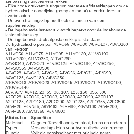
aanpassingsfuncties verstrekken
- Elke hoge drukkant is uitgerust met twee afblaaskleppen om de
hydrostatische aandrijving (pomp en motor) te verhinderen te
overbelasten
- De overstromingsklep heeft ook de functie van een
supplementklep
- De ingebouwde lastendruk wordt beperkt door de ingebouwde
lastenafblaasklep
- De ingebouwde druk afgesloten klep is standaard
De hydraulische pompen A8VO55, A8VO80, A8VO107, A8VO200
van Rexroth
A11VO50, A11VO75, A11VO95, A11VO130, A11VO190,
A11VO200, A11VO250, A11VO260,
A4VSO40, A4VSO71, A4VSO125, A4VSO180, A4VSO250,
A4VSO355, A4VSO500
A4VG28, A4VG40, A4VG45, A4VG56, A4VG71, A4VG90,
A4VG125, A4VG180, A4VG250
A10VSO18, A10VSO28, A10VSO45, A10VSO71, A10VSO100,
A10VSO140
A6V, A7V, A8V12, 28, 55, 80, 107, 125, 160, 355, 500
A2FO28, A2FO56, A2FO63, A2FO80, A2FO90, A2FO107,
A2FO125, A2FO180, A2FO200, A2FO225, A2FO355, A2FO500
A6VM28, A6VN55, A6VM63, A6VM80, A6VM160, A6VM200,
A6VM250, A6VM355, A6VM500
Attributen
Specifiies
Materiaal
Gegoten/Kneedbaar ijzer, staal, brons en anderen
Types
Vervangingsdelen voor hydraulische zuigerpomp
Functie
Volledig verwisselbaar met originele pomp