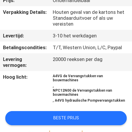
Prijs:
Onderhandelbaar
CONTACTEER
ONS
Verpakking Details:
Houten geval van de kartons het
Standaarduitvoer of als uw
vereisten
NIEUWS
Levertijd:
3-10 het werkdagen
Betalingscondities:
T/T, Western Union, L/C, Paypal
GEVALLEN
Levering
20000 reeksen per dag
vermogen:
SITEMAP
Hoog licht:
A4VG de Vervangstukken van
bouwmachines
,
PRIVACY
NPC12N00 de Vervangstukken van
bouwmachines
POLICY
,
A4VG hydraulische Pompvervangstukken
BESTE PRIJS