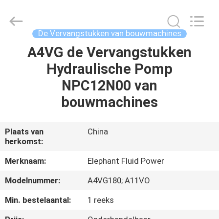
-
2026
Elephant
Fluid
Power
De Vervangstukken van bouwmachines
Co.,Ltd.
All
Rights
A4VG de Vervangstukken
HUIS
Reserved.
Hydraulische Pomp
PRODUCTEN
NPC12N00 van
bouwmachines
ONGEVEER
ONS
Plaats van
China
herkomst:
FABRIEKSREIS
Merknaam:
Elephant Fluid Power
Modelnummer:
A4VG180; A11VO
KWALITEITSCONTROLE
Min. bestelaantal:
1 reeks