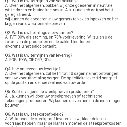
Q1. Wat is uw termijnen van verpakking?
A: Over het algemeen, pakken wij onze goederen in neutrale
witte dozen en bruine kartons in. Als u juridisch octrooi hebt
geregistreerd,
wij kunnen de goederen in uw gemerkte vakjes inpakken na het
krijgen van uw autorisatiebrieven.
Q2. Wat is uw betalingsvoorwaarden?
A: T/T 30% als storting, en 70% vóór levering. Wij zullen u de
foto's van de producten en de pakketten tonen
alvorens u het saldo betaalt.
Q3. Wat is uw termijnen van levering?
A: FOB- EXW, CIF CFR, DDU.
Q4. Hoe ongeveer uw levertijd?
A: Over het algemeen, zal het 1 tot 10 dagen na het ontvangen
van uw vooruitbetaling vergen. De specifieke levertijd hangt af
op de punten en de hoeveelheid van uw orde.
Q5. Kunt u volgens de steekproeven produceren?
A: Ja, kunnen wij door uw steekproeven of technische
tekeningen produceren. Wij kunnen de vormen en de inrichtingen
bouwen.
Q6. Wat is uw steekproefbeleid?
A: Wij kunnen de steekproef leveren als wij klaar delen in
voorraad hebben, maar de klanten moeten de steekproefkosten