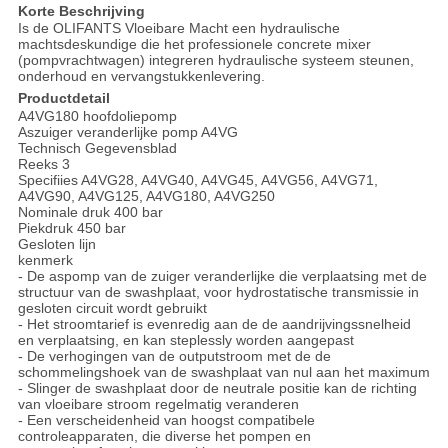
Korte Beschrijving
Is de OLIFANTS Vloeibare Macht een hydraulische
machtsdeskundige die het professionele concrete mixer
(pompvrachtwagen) integreren hydraulische systeem steunen,
onderhoud en vervangstukkenlevering.
Productdetail
A4VG180 hoofdoliepomp
Aszuiger veranderlijke pomp A4VG
Technisch Gegevensblad
Reeks 3
Specifiies A4VG28, A4VG40, A4VG45, A4VG56, A4VG71,
A4VG90, A4VG125, A4VG180, A4VG250
Nominale druk 400 bar
Piekdruk 450 bar
Gesloten lijn
kenmerk
- De aspomp van de zuiger veranderlijke die verplaatsing met de
structuur van de swashplaat, voor hydrostatische transmissie in
gesloten circuit wordt gebruikt
- Het stroomtarief is evenredig aan de de aandrijvingssnelheid
en verplaatsing, en kan steplessly worden aangepast
- De verhogingen van de outputstroom met de de
schommelingshoek van de swashplaat van nul aan het maximum
- Slinger de swashplaat door de neutrale positie kan de richting
van vloeibare stroom regelmatig veranderen
- Een verscheidenheid van hoogst compatibele
controleapparaten, die diverse het pompen en