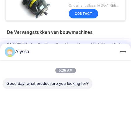
Concrete Vrachtwagen
Onderhandelbaar MOQ:1 REEKS
Reparatie
CONTACT
De Vervangstukken van bouwmachines
D149283 Parker Cast Iron Gear Pump Compatibel Alternatief
Alyssa
Een perfecte vervanging voor de Parker 7049521126 met een
uitstekende waarde, superieure slijtvastheid en naadloze
installatie.
5:36 AM
3239529166 Parker Cast Iron Gear Pump Compatible Model
Good day, what product are you looking for?
populaire categorieën
Alle
De Hydraulische 
Hydraulische Vane 
Delen Van De 
Pump Parts
Zuigerpomp
De Vervangstukken 
Hydraulische 