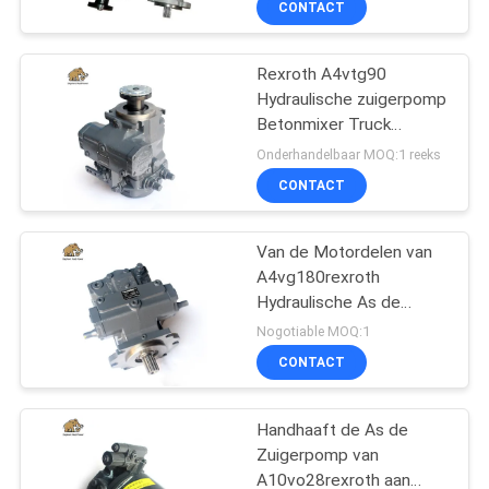
CONTACT
Rexroth A4vtg90
Hydraulische zuigerpomp
Betonmixer Truck
Onderhoud Reparatie
Onderhandelbaar MOQ:1 reeks
Herbouwonderdelen
CONTACT
Van de Motordelen van
A4vg180rexroth
Hydraulische As de
Zuigerpomp voor het
Nogotiable MOQ:1
Mengen van Trommel
CONTACT
Handhaaft de As de
Zuigerpomp van
A10vo28rexroth aan