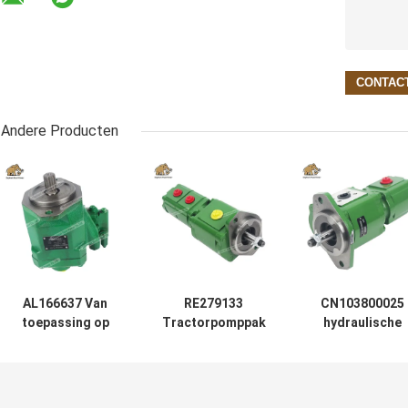
Andere Producten
AL166637 Van
RE279133
CN103800025
toepassing op
Tractorpomppak
hydraulische
tractoren 6130,
John Deere
pomp van
6230, 6330, 6430,
6000D-serie
toepassing op
6530, 6534, 6630,
(6100D, 6110D,
tractor 6100D;
6830, 6930.
6115D, 6125D,
6110B; 6110D;