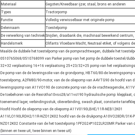
Materiaal
Gegoten/Kneedbaar ijzer, staal, brons en anderen
Types
Tractorpomp
Functie
Volledig verwisselbaar met originele pomp
Delennaam
Toestelpomp
De verwerking van techniek
Snijden, draaibank die, machinaal bewerkend centrum, 
Handelsmerk
Olifants Vloeibare Macht, Neutraal etiket, of volgens de
Maalde de dubbele het toestelpomp van de pompvrachtwagen, dubbele het toestelp
0510765068/0510768099 van Parker pomp van het pomp de dubbele toestel/dubbel
32+32 verplaatsing 16+16 verplaatsing 25+23/32+25 pomp van het verplaatsings 
De pomp van de de leveringsolie van de grondpomp, HBT60/80-de leveringspom
toestelpomp, A2FM80/90-motor, van de de oliepomp van A4VTG90 de hoofd van d
leveringspomp van A11VO190 de concrete pomp van de de vrachtwagenolie, A
De toebehoren van de Rexrotha10vso28/a11vo190 hydraulische pomp: klepplaat, cilin
toenemend lager, verbindingsstuk, olieverbinding, swash plaat, constante tariefklep
Hoofd Hoofd de oliepomp van de oliepomp A11V0190LBHE/11R-NEB12K01
A11VLO190LRDH2/11R-NZD12K02 hoofd van de de drukpomp A10VO28DR/31K-PS
NZD12K02 Constante van de het toestelpomp 1PF2G24*1022LR20MR Parker van de 
(binnen en twee uit, twee binnen en twee uit)