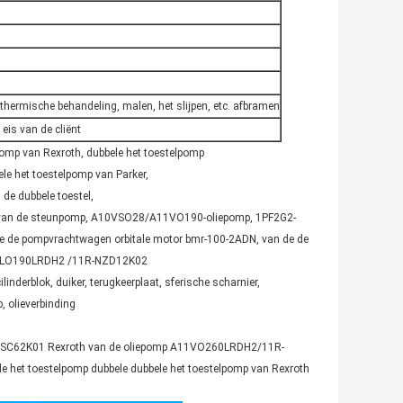
thermische behandeling, malen, het slijpen, etc. afbramen
 eis van de cliënt
omp van Rexroth, dubbele het toestelpomp
e het toestelpomp van Parker,
de dubbele toestel,
p van de steunpomp, A10VSO28/A11VO190-oliepomp, 1PF2G2-
e de pompvrachtwagen orbitale motor bmr-100-2ADN, van de de
11VLO190LRDH2 /11R-NZD12K02
derblok, duiker, terugkeerplaat, sferische scharnier,
, olieverbinding
C62K01 Rexroth van de oliepomp A11VO260LRDH2/11R-
het toestelpomp dubbele dubbele het toestelpomp van Rexroth