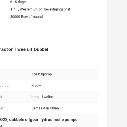
5-15 dagen
T / T, Western Union, bevestigingsbrief
30000 Reeks/maand
actor Twee uit Dubbel
Toestelpomp
aarde:
Nieuw
it:
hoog - kwaliteit
el:
Gemaakt in China
SO28
dubbele oilgear hydraulische pompen
,
,
el