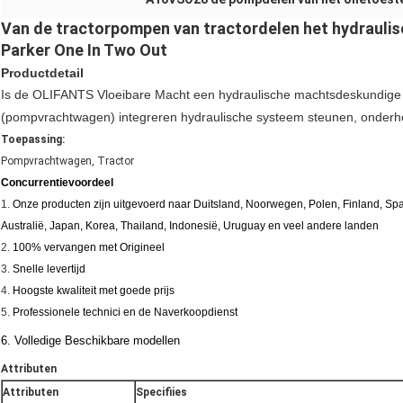
Van de tractorpompen van tractordelen het hydraulis
Parker One In Two Out
Productdetail
Is de OLIFANTS Vloeibare Macht een hydraulische machtsdeskundige d
(pompvrachtwagen) integreren hydraulische systeem steunen, onderh
Toepassing:
Pompvrachtwagen, Tractor
Concurrentievoordeel
1.
Onze producten zijn uitgevoerd naar Duitsland, Noorwegen, Polen, Finland, Spanj
Australië, Japan, Korea, Thailand, Indonesië, Uruguay en veel andere landen
2.
100% vervangen met Origineel
3.
Snelle levertijd
4.
Hoogste kwaliteit met goede prijs
5.
Professionele technici en de Naverkoopdienst
6. Volledige Beschikbare modellen
Attributen
Attributen
Specifiies