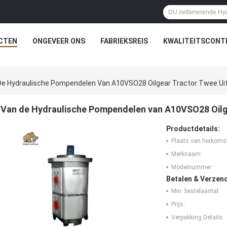
CTEN
ONGEVEER ONS
FABRIEKSREIS
KWALITEITSCONT
De Hydraulische Pompendelen Van A10VSO28 Oilgear Tractor Twee Ui
Van de Hydraulische Pompendelen van A10VSO28 Oilge
Productdetails:
Plaats van herkoms
Merknaam:
Modelnummer:
Betalen & Verzen
Min. bestelaantal:
Prijs:
Verpakking Details: