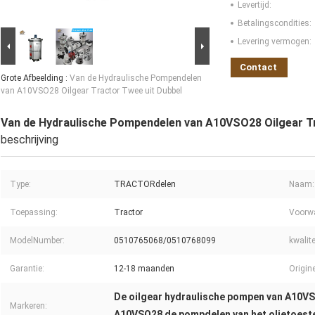
Levertijd:
Betalingscondities:
Levering vermogen:
Contact
Grote Afbeelding :
Van de Hydraulische Pompendelen
van A10VSO28 Oilgear Tractor Twee uit Dubbel
Van de Hydraulische Pompendelen van A10VSO28 Oilgear Tr
beschrijving
Type:
TRACTORdelen
Naam:
Toepassing:
Tractor
Voorw
ModelNumber:
0510765068/0510768099
kwalite
Garantie:
12-18 maanden
Origine
De oilgear hydraulische pompen van A10V
Markeren:
A10VSO28 de pompdelen van het olietoest