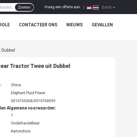
Vraag een offerte aan
Zoeken
|
Dutch
ROLE
CONTACTEER ONS
NIEUWS
GEVALLEN
t Dubbel
ar Tractor Twee uit Dubbel
t:
China
Elephant Fluid Power
0510765068/0510768099
den Algemene voorwaarden:
1
Onderhandelbaar
Kartondoos