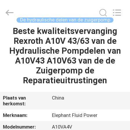
-
2026
Elephant
Fluid
Power
De hydraulische delen van de zuigerpomp
Co.,Ltd.
All
Rights
Beste kwaliteitsvervanging
HUIS
Reserved.
Rexroth A10V 43/63 van de
PRODUCTEN
Hydraulische Pompdelen van
A10V43 A10V63 van de de
ONGEVEER
Zuigerpomp de
ONS
Reparatieuitrustingen
FABRIEKSREIS
Plaats van
China
herkomst:
KWALITEITSCONTROLE
Merknaam:
Elephant Fluid Power
Modelnummer:
A10VA4V