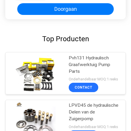
Zuigerpomp de
Reparatieuitrustingen
Doorgaan
Top Producten
Pvh131 Hydraulisch
Graafwerktuig Pump
Parts
Onderhandelbaar MOQ:1 reeks
CONTACT
LPVD45 de hydraulische
Delen van de
Zuigerpomp
Onderhandelbaar MOQ:1 reeks