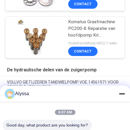
CONTACT
Komatus Graafmachine
PC200-8 Reparatie van
hoofdpomp Kit
Hydraulische pomp
Onderhandelbaar MOQ:1 reeks
Onderdeel zuigerpomp
CONTACT
Onderhoud reparatie
diensten
De hydraulische delen van de zuigerpomp
VOLLVO GIETIJZEREN TANDWIELPOMP VOE 14561971 VOOR
ORIGINELE VERVANGING
Alyssa
VOLLVO GIETIJZEREN TANDWIELPOMP VOE 14537295 VOOR
ORIGINELE VERVANGING
6:07 AM
VOLLVO GEGEERPOMP VOE 14782798 voor de oorspronkelijke
vervanging
Good day, what product are you looking for?