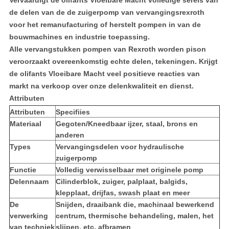
Vervaardigt de olifants Vloeibare Macht volledige sereis van
de delen van de de zuigerpomp van vervangingsrexroth
voor het remanufacturing of herstelt pompen in van de
bouwmachines en industrie toepassing.
Alle vervangstukken pompen van Rexroth worden pison
veroorzaakt overeenkomstig echte delen, tekeningen. Krijgt
de olifants Vloeibare Macht veel positieve reacties van
markt na verkoop over onze delenkwaliteit en dienst.
Attributen
Attributen
Specifiies
Materiaal
Gegoten/Kneedbaar ijzer, staal, brons en
anderen
Types
Vervangingsdelen voor hydraulische
zuigerpomp
Functie
Volledig verwisselbaar met originele pomp
Delennaam
Cilinderblok, zuiger, palplaat, balgids,
klepplaat, drijfas, swash plaat en meer
De
Snijden, draaibank die, machinaal bewerkend
verwerking
centrum, thermische behandeling, malen, het
van techniek
slijpen, etc. afbramen