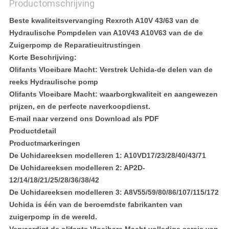
Productomschrijving
Beste kwaliteitsvervanging Rexroth A10V 43/63 van de
Hydraulische Pompdelen van A10V43 A10V63 van de de
Zuigerpomp de Reparatieuitrustingen
Korte Beschrijving:
Olifants Vloeibare Macht: Verstrek Uchida-de delen van de
reeks Hydraulische pomp
Olifants Vloeibare Macht: waarborgkwaliteit en aangewezen
prijzen, en de perfecte naverkoopdienst.
E-mail naar verzend ons Download als PDF
Productdetail
Productmarkeringen
De Uchidareeksen modelleren 1: A10VD17/23/28/40/43/71
De Uchidareeksen modelleren 2: AP2D-
12/14/18/21/25/28/36/38/42
De Uchidareeksen modelleren 3: A8V55/59/80/86/107/115/172
Uchida is één van de beroemdste fabrikanten van
zuigerpomp in de wereld.