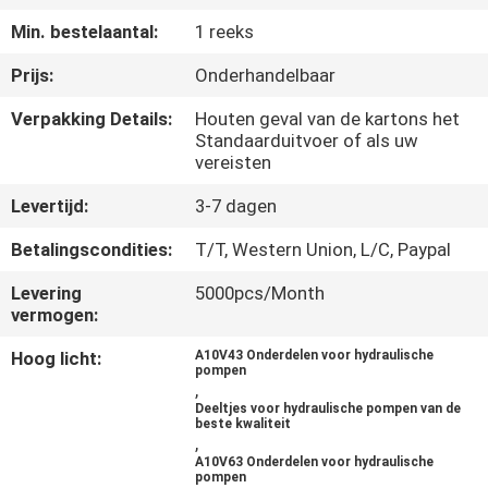
CONTACTEER
Min. bestelaantal:
1 reeks
ONS
Prijs:
Onderhandelbaar
NIEUWS
Verpakking Details:
Houten geval van de kartons het
Standaarduitvoer of als uw
vereisten
GEVALLEN
Levertijd:
3-7 dagen
Betalingscondities:
T/T, Western Union, L/C, Paypal
SITEMAP
Levering
5000pcs/Month
vermogen:
PRIVACY
POLICY
Hoog licht:
A10V43 Onderdelen voor hydraulische
pompen
,
Deeltjes voor hydraulische pompen van de
beste kwaliteit
,
A10V63 Onderdelen voor hydraulische
pompen