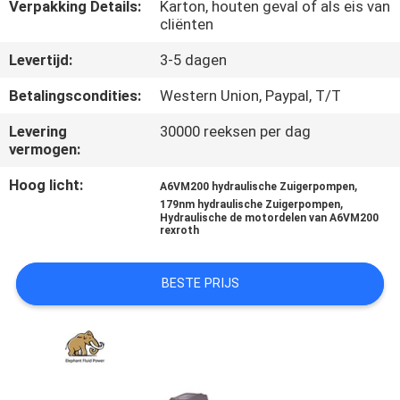
CONTACTEER
Verpakking Details:
Karton, houten geval of als eis van
cliënten
ONS
Levertijd:
3-5 dagen
NIEUWS
Betalingscondities:
Western Union, Paypal, T/T
Levering
30000 reeksen per dag
GEVALLEN
vermogen:
Hoog licht:
,
A6VM200 hydraulische Zuigerpompen
,
SITEMAP
179nm hydraulische Zuigerpompen
Hydraulische de motordelen van A6VM200
rexroth
PRIVACY
BESTE PRIJS
POLICY