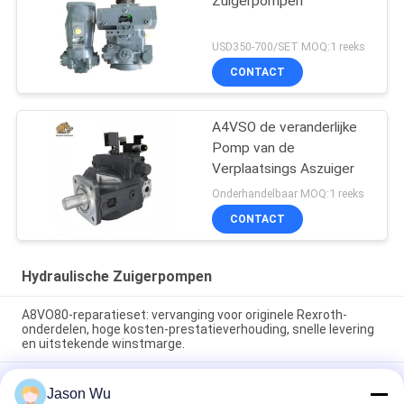
Zuigerpompen
USD350-700/SET MOQ:1 reeks
CONTACT
A4VSO de veranderlijke
Pomp van de
Verplaatsings Aszuiger
Onderhandelbaar MOQ:1 reeks
CONTACT
Hydraulische Zuigerpompen
A8VO80-reparatieset: vervanging voor originele Rexroth-
onderdelen, hoge kosten-prestatieverhouding, snelle levering
en uitstekende winstmarge.
A8VO107 Repair Kit: Aftermarket vervanging voor Rexroth
Jason Wu
OEM; kosteneffectief, snelle levering en uitstekende