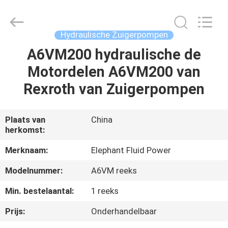
-
2026
Elephant
Fluid
Power
Hydraulische Zuigerpompen
Co.,Ltd.
All
Rights
A6VM200 hydraulische de
HUIS
Reserved.
Motordelen A6VM200 van
PRODUCTEN
Rexroth van Zuigerpompen
ONGEVEER
Plaats van
China
herkomst:
ONS
Merknaam:
Elephant Fluid Power
FABRIEKSREIS
Modelnummer:
A6VM reeks
Min. bestelaantal:
1 reeks
KWALITEITSCONTROLE
Prijs:
Onderhandelbaar