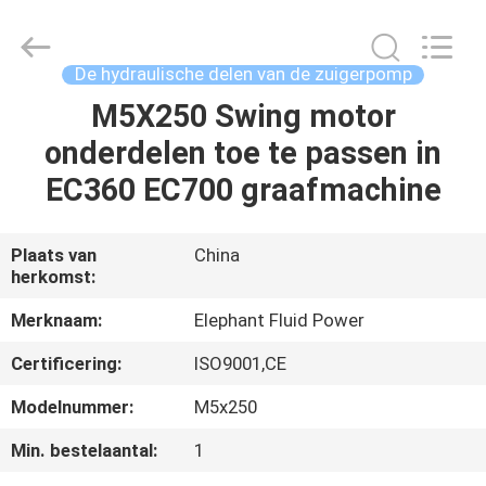
-
2026
Elephant
Fluid
Power
De hydraulische delen van de zuigerpomp
Co.,Ltd.
All
Rights
M5X250 Swing motor
HUIS
Reserved.
onderdelen toe te passen in
PRODUCTEN
EC360 EC700 graafmachine
ONGEVEER
Plaats van
China
herkomst:
ONS
Merknaam:
Elephant Fluid Power
FABRIEKSREIS
Certificering:
ISO9001,CE
Modelnummer:
M5x250
KWALITEITSCONTROLE
Min. bestelaantal:
1