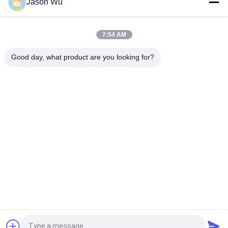
Jason Wu
VOLLVO GIETIJZEREN TANDWIELPOMP VOE 14537295 VOOR
ORIGINELE VERVANGING
7:54 AM
VOLLVO GEGEERPOMP VOE 14782798 voor de oorspronkelijke
vervanging
Good day, what product are you looking for?
populaire categorieën
Alle
De Hydraulische 
Hydraulische Vane 
Delen Van De 
Pump Parts
Zuigerpomp
De Vervangstukken 
Hydraulische 
Van Bouwmachines
Tractorpompen
Hydraulische 
Hydraulische 
Zuigerpompen
Baanmotor
Hydraulische 
De Eenheid Van De 
Richtingklep
Orbitrolleiding