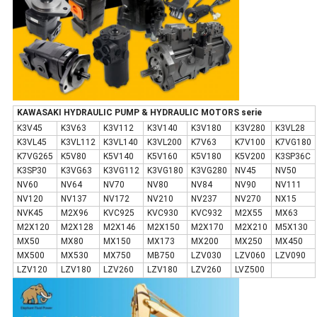
KAWASAKI HYDRAULIC PUMP & HYDRAULIC MOTORS serie
K3V45
K3V63
K3V112
K3V140
K3V180
K3V280
K3VL28
K3VL45
K3VL112
K3VL140
K3VL200
K7V63
K7V100
K7VG180
K7VG265
K5V80
K5V140
K5V160
K5V180
K5V200
K3SP36C
K3SP30
K3VG63
K3VG112
K3VG180
K3VG280
NV45
NV50
NV60
NV64
NV70
NV80
NV84
NV90
NV111
NV120
NV137
NV172
NV210
NV237
NV270
NX15
NVK45
M2X96
KVC925
KVC930
KVC932
M2X55
MX63
M2X120
M2X128
M2X146
M2X150
M2X170
M2X210
M5X130
MX50
MX80
MX150
MX173
MX200
MX250
MX450
MX500
MX530
MX750
MB750
LZV030
LZV060
LZV090
LZV120
LZV180
LZV260
LZV180
LZV260
LVZ500