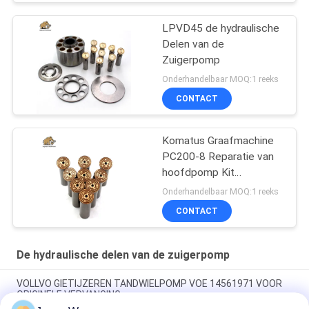
LPVD45 de hydraulische
Delen van de
Zuigerpomp
Onderhandelbaar MOQ:1 reeks
CONTACT
Komatus Graafmachine
PC200-8 Reparatie van
hoofdpomp Kit
Hydraulische pomp
Onderhandelbaar MOQ:1 reeks
Onderdeel zuigerpomp
CONTACT
Onderhoud reparatie
diensten
De hydraulische delen van de zuigerpomp
VOLLVO GIETIJZEREN TANDWIELPOMP VOE 14561971 VOOR
ORIGINELE VERVANGING