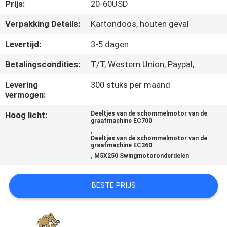
CONTACTEER
Prijs:
20-60USD
ONS
Verpakking Details:
Kartondoos, houten geval
Levertijd:
3-5 dagen
NIEUWS
Betalingscondities:
T/T, Western Union, Paypal,
GEVALLEN
Levering
300 stuks per maand
vermogen:
Hoog licht:
Deeltjes van de schommelmotor van de
SITEMAP
graafmachine EC700
,
Deeltjes van de schommelmotor van de
graafmachine EC360
PRIVACY
,
M5X250 Swingmotoronderdelen
POLICY
BESTE PRIJS